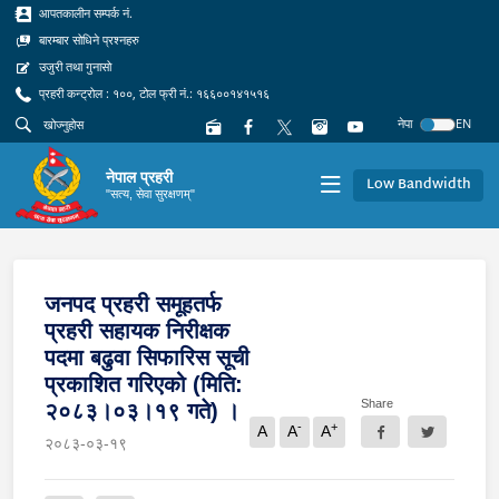
आपतकालीन सम्पर्क नं.
बारम्बार सोधिने प्रश्नहरु
उजुरी तथा गुनासो
प्रहरी कन्ट्रोल : १००, टोल फ्री नं.: १६६००१४१५१६
नेपा
EN
नेपाल प्रहरी
Low Bandwidth
"सत्य, सेवा सुरक्षणम्"
जनपद प्रहरी समूहतर्फ
प्रहरी सहायक निरीक्षक
पदमा बढुवा सिफारिस सूची
प्रकाशित गरिएको (मिति:
Share
२०८३।०३।१९ गते) ।
-
+
A
A
A
२०८३-०३-१९