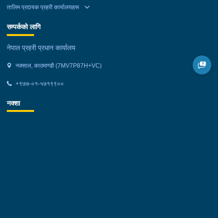
तालिम प्रदायक प्रहरी कार्यालयहरू
सम्पर्कको लागि
नेपाल प्रहरी प्रधान कार्यालय
नक्साल, काठमाण्डौ (7MV7P87H+VC)
+९७७-०१-५७१९९००
नक्शा