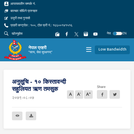
आपतकालीन सम्पर्क नं.
बारम्बार सोधिने प्रश्नहरु
उजुरी तथा गुनासो
प्रहरी कन्ट्रोल : १००, टोल फ्री नं.: १६६००१४१५१६
नेपा
EN
नेपाल प्रहरी
Low Bandwidth
"सत्य, सेवा सुरक्षणम्"
अनुसूचि - १० किस्तावन्दी
Share
सहुलियत ऋण तमसुक
-
+
A
A
A
२०७९-०८-०७