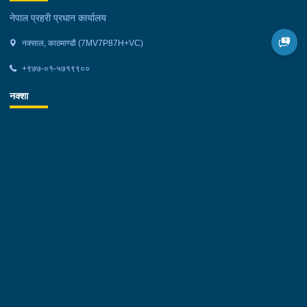
नेपाल प्रहरी प्रधान कार्यालय
नक्साल, काठमाण्डौ (7MV7P87H+VC)
+९७७-०१-५७१९९००
नक्शा