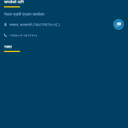
सम्पर्कको लागि
नेपाल प्रहरी प्रधान कार्यालय
नक्साल, काठमाण्डौ (7MV7P87H+VC)
+९७७-०१-५७१९९००
नक्शा