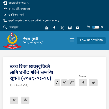
आपतकालीन सम्पर्क नं.
बारम्बार सोधिने प्रश्नहरु
उजुरी तथा गुनासो
प्रहरी कन्ट्रोल : १००, टोल फ्री नं.: १६६००१४१५१६
नेपा
EN
नेपाल प्रहरी
Low Bandwidth
"सत्य, सेवा सुरक्षणम्"
उच्च शिक्षा छात्रवृत्तिको
लागि छनौट गरिने सम्बन्धि
Share
सूचना (२०७९-०८-१६)
-
+
A
A
A
२०७९-०८-१६