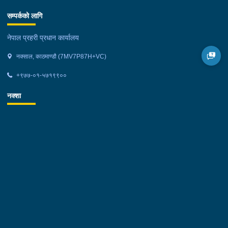
सम्पर्कको लागि
नेपाल प्रहरी प्रधान कार्यालय
नक्साल, काठमाण्डौ (7MV7P87H+VC)
+९७७-०१-५७१९९००
नक्शा