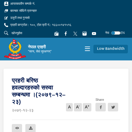
आपतकालीन सम्पर्क नं.
बारम्बार सोधिने प्रश्नहरु
उजुरी तथा गुनासो
प्रहरी कन्ट्रोल : १००, टोल फ्री नं.: १६६००१४१५१६
नेपा
EN
नेपाल प्रहरी
Low Bandwidth
"सत्य, सेवा सुरक्षणम्"
प्रहरी बरिष्ठ
हवल्दारहरुको सरुवा
सम्बन्धमा ।(२०७९–१२–
Share
२३)
-
+
A
A
A
२०७९-१२-२३