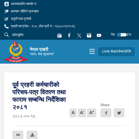
आपतकालीन सम्पर्क नं.
बारम्बार सोधिने प्रश्नहरु
उजुरी तथा गुनासो
प्रहरी कन्ट्रोल : १००, टोल फ्री नं.: १६६००१४१५१६
नेपा
EN
नेपाल प्रहरी
Low Bandwidth
"सत्य, सेवा सुरक्षणम्"
पू्र्व प्रहरी कर्मचारीको
परिचय-पत्र वितरण तथा
फाराम सम्बन्धि निर्देशिका
Share
२०८१
-
+
A
A
A
२०८२-०५-१६