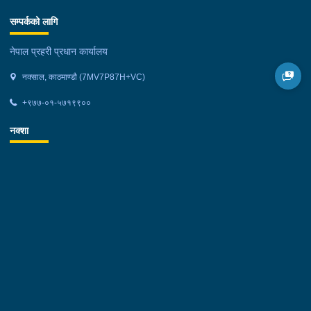
सम्पर्कको लागि
नेपाल प्रहरी प्रधान कार्यालय
नक्साल, काठमाण्डौ (7MV7P87H+VC)
+९७७-०१-५७१९९००
नक्शा