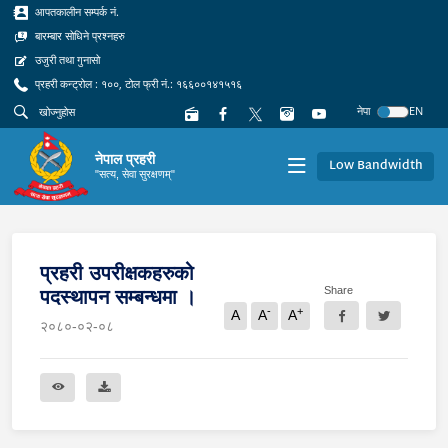
आपतकालीन सम्पर्क नं.
बारम्बार सोधिने प्रश्नहरु
उजुरी तथा गुनासो
प्रहरी कन्ट्रोल : १००, टोल फ्री नं.: १६६००१४१५१६
नेपा
EN
नेपाल प्रहरी
Low Bandwidth
"सत्य, सेवा सुरक्षणम्"
प्रहरी उपरीक्षकहरुको
Share
पदस्थापन सम्बन्धमा ।
-
+
A
A
A
२०८०-०२-०८