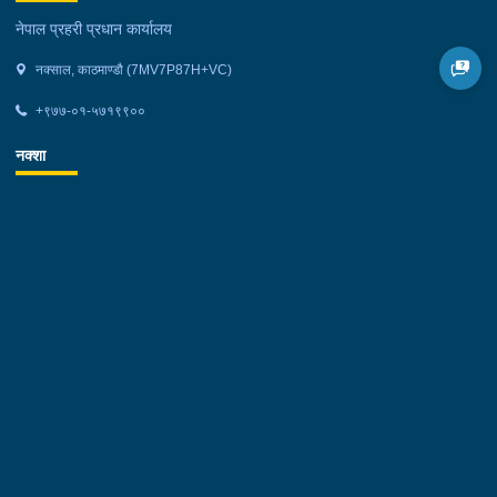
नेपाल प्रहरी प्रधान कार्यालय
नक्साल, काठमाण्डौ (7MV7P87H+VC)
+९७७-०१-५७१९९००
नक्शा