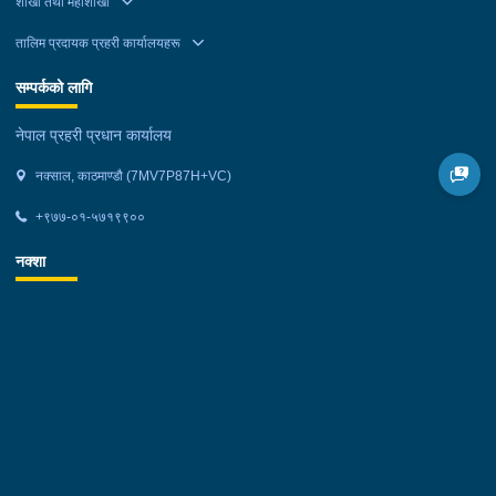
शाखा तथा महाशाखा
तालिम प्रदायक प्रहरी कार्यालयहरू
सम्पर्कको लागि
नेपाल प्रहरी प्रधान कार्यालय
नक्साल, काठमाण्डौ (7MV7P87H+VC)
+९७७-०१-५७१९९००
नक्शा