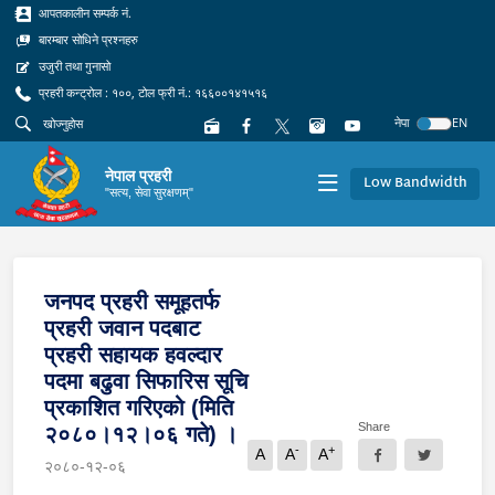
आपतकालीन सम्पर्क नं.
बारम्बार सोधिने प्रश्नहरु
उजुरी तथा गुनासो
प्रहरी कन्ट्रोल : १००, टोल फ्री नं.: १६६००१४१५१६
नेपा
EN
नेपाल प्रहरी
Low Bandwidth
"सत्य, सेवा सुरक्षणम्"
जनपद प्रहरी समूहतर्फ
प्रहरी जवान पदबाट
प्रहरी सहायक हवल्दार
पदमा बढुवा सिफारिस सूचि
प्रकाशित गरिएको (मिति
Share
२०८०।१२।०६ गते) ।
-
+
A
A
A
२०८०-१२-०६