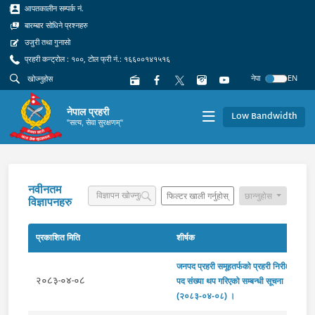
आपतकालीन सम्पर्क नं.
बारम्बार सोधिने प्रश्नहरु
उजुरी तथा गुनासो
प्रहरी कन्ट्रोल : १००, टोल फ्री नं.: १६६००१४१५१६
नेपा
EN
नेपाल प्रहरी
Low Bandwidth
"सत्य, सेवा सुरक्षणम्"
नवीनतम
फिल्टर खाली गर्नुहोस्
छान्नुहोस
विज्ञापनहरु
प्रकाशित मिति
शीर्षक
जनपद प्रहरी समूहतर्फको प्रहरी निरीक्षक पदक
२०८३-०४-०८
पद संख्या थप गरिएको सम्बन्धी सूचना
(२०८३-०४-०८) ।