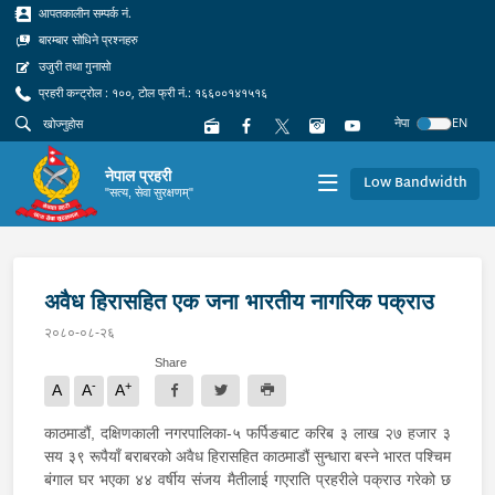
आपतकालीन सम्पर्क नं.
बारम्बार सोधिने प्रश्नहरु
उजुरी तथा गुनासो
प्रहरी कन्ट्रोल : १००, टोल फ्री नं.: १६६००१४१५१६
नेपा
EN
नेपाल प्रहरी
Low Bandwidth
"सत्य, सेवा सुरक्षणम्"
अवैध हिरासहित एक जना भारतीय नागरिक पक्राउ
२०८०-०८-२६
Share
-
+
A
A
A
काठमाडौं, दक्षिणकाली नगरपालिका-५ फर्पिङबाट करिब ३ लाख २७ हजार ३
सय ३९ रूपैयाँ बराबरको अवैध हिरासहित काठमाडौं सुन्धारा बस्ने भारत पश्चिम
बंगाल घर भएका ४४ वर्षीय संजय मैतीलाई गएराति प्रहरीले पक्राउ गरेको छ