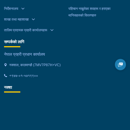
निर्देशनालय
पहिचान नखुलेका शवहरू र हराएका
मानिसहरुको विवरणहरु
शाखा तथा महाशाखा
तालिम प्रदायक प्रहरी कार्यालयहरू
सम्पर्कको लागि
नेपाल प्रहरी प्रधान कार्यालय
नक्साल, काठमाण्डौ (7MV7P87H+VC)
+९७७-०१-५७१९९००
नक्शा