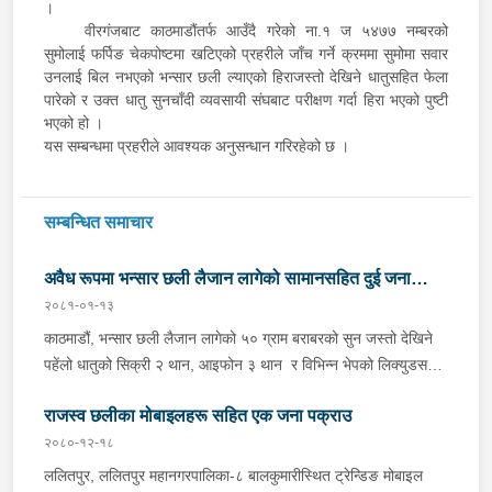
।
वीरगंजबाट काठमाडौंतर्फ आउँदै गरेको ना.१ ज ५४७७ नम्बरको
सुमोलाई फर्पिङ चेकपोष्टमा खटिएको प्रहरीले जाँच गर्ने क्रममा सुमोमा सवार
उनलाई बिल नभएको भन्सार छली ल्याएको हिराजस्तो देखिने धातुसहित फेला
पारेको र उक्त धातु सुनचाँदी व्यवसायी संघबाट परीक्षण गर्दा हिरा भएको पुष्टी
भएको हो ।
यस सम्बन्धमा प्रहरीले आवश्यक अनुसन्धान गरिरहेको छ ।
सम्बन्धित समाचार
अवैध रूपमा भन्सार छली लैजान लागेको सामानसहित दुई जना
२०८१-०१-१३
पक्राउ
काठमाडौं, भन्सार छली लैजान लागेको ५० ग्राम बराबरको सुन जस्तो देखिने
पहेंलो धातुको सिक्री २ थान, आइफोन ३ थान र विभिन्न भेपको लिक्युडसहित
२ जनालाई प्रहरीले पक्राउ गरेको छ । पक्राउ पर्नेहरूमा शंखरापुर
राजस्व छलीका मोबाइलहरू सहित एक जना पक्राउ
नगरपालिका-९ घर भएका ४२ वर्षीय जगदिश श्रेष्ठ र नवलपरासी कावासोती
नगरपालिका-३ घर भएका ४३ वर्षीय राज कुमार श्रेष्ठ रहेका छन् । त्रिभुवन
२०८०-१२-१८
अन्तर्राष्ट्रिय विमानस्थलको अन्तर्राष्ट्रिय उडान तर्फको आगमन पार्किङ
ललितपुर, ललितपुर महानगरपालिका-८ बालकुमारीस्थित ट्रेन्डिङ मोबाइल