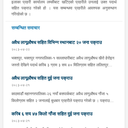
इलाका प्रहरी कार्यालय लम्कीबाट खटिएको प्रहरीले उनलाई उक्त पदार्थ
सहित पक्राउ गरेको हो । यस सम्बन्धमा प्रहरीले आवश्यक अनुसन्धान
गरिरहेको छ ।
सम्बन्धित समाचार
अवैध लागूऔषध सहित विभिन्न स्थानबाट २० जना पक्राउ
२०८३-०४-२२
भक्तपुर, भक्तपुर नगरपालिका-१ सल्लाघारीबाट अवैध लागूऔषध खैरो हेरोइन
जस्तो देखिने पदार्थ करिब ३ ग्राम ३ सय ४० मिलिग्राम सहित ललितपुर
गोदावरी नगरपालिका-३ टौखेल बस्ने १९ वर्षीय सुहान रम्तेललाई बिहीबार साँझ
अवैध लागूऔषध सहित दुई जना पक्राउ
प्रहरीले पक्राउ गरेको छ । प्रहरी वृत्त जगातीबाट खटिएको प्रहरीले
बा.प्र.०२-०४५ प ३७८८ नम्बरको मोटरसाइकलमा सवार उनलाई उक्त पदार्थ
२०८३-०४-२१
सहित पक्राउ गरेको हो । यसैगरी भक्तपुर, मध्यपुर थिमी नगरपालिका-१
काठमाडौं महानगरपालिका-२६ नयाँ बसपार्कबाट अवैध लागूऔषध गाँजा ५
लोकन्थलीबाट अवैध लागूऔषध खैरो हेरोइन जस्तो देखिने पदार्थ करिब ४ ग्राम
किलोग्राम सहित २ जनालाई बुधबार प्रहरीले पक्राउ गरेको छ । पक्राउ
९० मिलिग्राम सहित ललितपुर, ललितपुर महानगरपालिका-२४ बस्ने ३४ वर्षीय
पर्नहरूमा भारत उत्तर प्रदेश लुधियाना ठेगाना भएका ४३ वर्षीय RENKU
अमित गुरूङलाई बिहीबार साँझ प्रहरीले पक्राउ गरेको छ । प्रहरी वृत्त
करिब ६ सय ४७ किलो गाँजा सहित दुई जना पक्राउ
MEHEN र भारत उत्तर प्रदेश जोया ठेगाना भएका ३२ वर्षीय
जगातीबाट खटिएको प्रहरीले बा.प्र.०२-०५६ प ६२२९ नम्बरको स्कुटरमा
MOHAMMAD HASNAIN रहेका छन् । लागूऔषध नियन्त्रण ब्यूरो
२०८३-०४-२१
सवार उनलाई उक्त पदार्थ सहित पक्राउ गरेको हो । रूपन्देही, ओमसतिया
कोटेश्वरबाट खटिएको प्रहरीले उनीहरूलाई उक्त गाँजा सहित पक्राउ गरेको