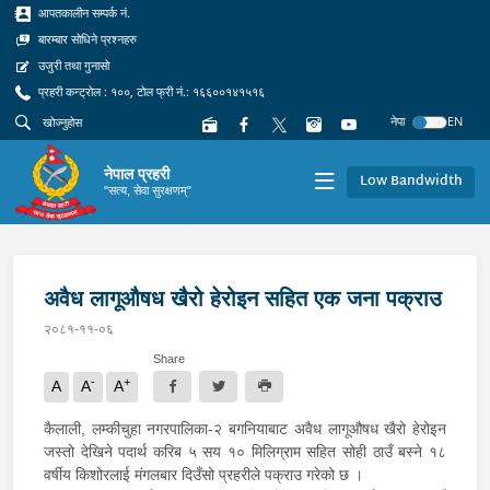
आपतकालीन सम्पर्क नं.
बारम्बार सोधिने प्रश्नहरु
उजुरी तथा गुनासो
प्रहरी कन्ट्रोल : १००, टोल फ्री नं.: १६६००१४१५१६
नेपा
EN
नेपाल प्रहरी
Low Bandwidth
"सत्य, सेवा सुरक्षणम्"
अवैध लागूऔषध खैरो हेरोइन सहित एक जना पक्राउ
२०८१-११-०६
Share
-
+
A
A
A
कैलाली, लम्कीचुहा नगरपालिका-२ बगनियाबाट अवैध लागूऔषध खैरो हेरोइन
जस्तो देखिने पदार्थ करिब ५ सय १० मिलिग्राम सहित सोही ठाउँ बस्ने १८
वर्षीय किशोरलाई मंगलबार दिउँसो प्रहरीले पक्राउ गरेको छ ।