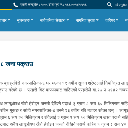
प्रहरी कन्ट्रोल : १००, टोल फ्री नं.: १६६००१४१५१६
ाचार
सूचनाहरु
सार्वजनिक सेवाहरु
नागरिक सुरक्षा
करियर
ग्
१८ जना पक्राउ
्राह्रविसे नगरपालिका-६ घर भएका १९ वर्षीय सुजन श्रेष्ठलाई नियन्त्रित लागूऔ
 पक्राउ गरेको छ । प्रहरी विट वाफलबाट खटिएको प्रहरीले बा.९७ प ५९४२ नम्
लागूऔषध खैरो हेरोइन जस्तो देखिने पदार्थ ३ ग्राम ८ सय ३० मिलिग्राम सहि
्षीय रबिन गुरूङ र सोही नगरपालिका-४ बस्ने २३ वर्षीय रवि मडहर रहेका छन् । ला
ग्राम ६ सय २० मिलिग्राम र रविलाई २ ग्राम २ सय १० मिलिग्राम उक्त पदार्थ सह
टबाट अवैध लागूऔषध खैरो हेरोइन जस्तो देखिने पदार्थ करिब १ ग्राम ८ सय ४