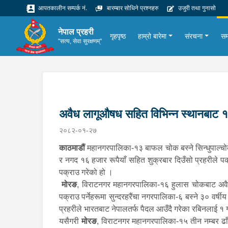
आपतकालीन सम्पर्क नं.
बारम्बार सोधिने प्रश्नहरु
उजुरी तथा गुनासो
नेपाल प्रहरी
गृहपृष्ठ
हाम्रो बारेमा
संरचना
सम
"सत्य, सेवा सुरक्षणम्"
अवैध लागूऔषध सहित विभिन्न स्थानबाट 
२०८२-०१-२७
काठमाडौं
महानगरपालिका-१३ बाफल चोक बस्ने सिन्धुपाल्चोक ब
र नगद १६ हजार रूपैयाँ सहित शुक्रबार दिउँसो प्रहरीले
पक्राउ गरेको हो ।
मोरङ
, विराटनगर महानगरपालिका-१६ हुलास चोकबाट अवैध 
पक्राउ पर्नेहरूमा सुन्दरहरैंचा नगरपालिका-६ बस्ने ३० वर
प्रहरीले भारतबाट नेपालतर्फ पैदल आउँदै गरेका रबिनलाई १ 
यसैगरी
मोरङ
, विराटनगर महानगरपालिका-१५ तीन नम्बर ढाँ