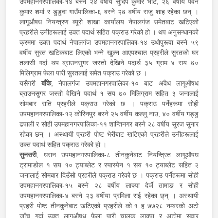
उपमहानगरपालिका-१४ बस्ने २४ वर्षीय सुदिप कुमार भाट, २६ वर्षीय पवन
कुमार शर्मा र डुडुवा गाउँपालिका-६ बस्ने २७ वर्षीय राजु शाह रहेका छन् ।
लागूऔषध नियन्त्रण ब्यूरो शाखा कार्यालय नेपालगंज समेतबाट खटिएको
प्रहरीले उनीहरूलाई उक्त पदार्थ सहित पक्राउ गरेको हो । थप अनुसन्धानको
क्रममा उक्त पदार्थ नेपालगंज उपमहानगरपालिका-१४ उधोपुरूवा बस्ने ५९
वर्षीय सुरत खटिकबाट लिएको भन्ने खुल्न आएपश्चात प्रहरीले सुरतको घर
तलासी गर्दा थप ब्राउनसुगर जस्तो देखिने पदार्थ ३५ ग्राम ४ सय ७०
मिलिग्राम फेला पारी सुरतलाई समेत पक्राउ गरेको छ ।
यसैगरी
बाँके
, नेपालगंज उपमहानगरपालिका-१० बाट अवैध लागूऔषध
ब्राउनसुगर जस्तो देखिने पदार्थ १ सय ७० मिलिग्राम सहित ३ जनालाई
सोमबार राति प्रहरीले पक्राउ गरेको छ । पक्राउ पर्नेहरूमा सोही
उपमहानगरपालिका-१२ कोरिनपुर बस्ने २५ वर्षीय कल्लु नाउ, ४० वर्षीय गड्डु
ढपाली र सोही उपमहानगरपालिका-११ शान्तिनगर बस्ने २८ वर्षीय सुरज सुनार
रहेका छन् । अस्थायी प्रहरी पोष्ट भेरीबाट खटिएको प्रहरीले उनीहरूलाई
उक्त पदार्थ सहित पक्राउ गरेको हो ।
सुनसरी
, धरान उपमहानगरपालिका-८ तीनकुनेबाट नियन्त्रित लागूऔषध
ट्रामाडोल १ सय १० ट्याब्लेट र स्पास्पेन १ सय १० ट्याब्लेट सहित २
जनालाई सोमबार दिउँसो प्रहरीले पक्राउ गरेको छ । पक्राउ पर्नेहरूमा सोही
उपमहानगरपालिका-१५ बस्ने २८ वर्षीय लाक्पा देर्जे तामाङ र सोही
उपमहानगरपालिका-४ बस्ने २३ वर्षीया प्रमिला राई रहेका छ्न् । अस्थायी
प्रहरी पोष्ट तीनकुनेबाट खटिएको प्रहरीले को.१ ह ७७२८ नम्बरको अटो
जाँच गर्दा उक्त लागूऔषध फेला पारी चालक लाक्पा र अटोमा सवार