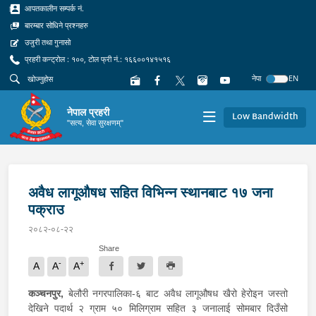
आपतकालीन सम्पर्क नं.
बारम्बार सोधिने प्रश्नहरु
उजुरी तथा गुनासो
प्रहरी कन्ट्रोल : १००, टोल फ्री नं.: १६६००१४१५१६
नेपा
EN
नेपाल प्रहरी
Low Bandwidth
"सत्य, सेवा सुरक्षणम्"
अवैध लागूऔषध सहित विभिन्न स्थानबाट १७ जना
पक्राउ
२०८२-०८-२२
Share
-
+
A
A
A
कञ्चनपुर,
बेलौरी नगरपालिका-६ बाट अवैध लागूऔषध खैरो हेरोइन जस्तो
देखिने पदार्थ २ ग्राम ५० मिलिग्राम सहित ३ जनालाई सोमबार दिउँसो