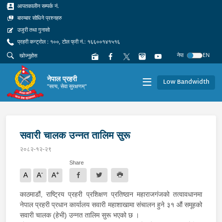
आपतकालीन सम्पर्क नं.
बारम्बार सोधिने प्रश्नहरु
उजुरी तथा गुनासो
प्रहरी कन्ट्रोल : १००, टोल फ्री नं.: १६६००१४१५१६
नेपा
EN
नेपाल प्रहरी
Low Bandwidth
"सत्य, सेवा सुरक्षणम्"
सवारी चालक उन्नत तालिम सुरू
२०८२-१२-२९
Share
-
+
A
A
A
काठमाडौं, राष्ट्रिय प्रहरी प्रशिक्षण प्रतिष्ठान महाराजगंजको तत्वावधानमा
नेपाल प्रहरी प्रधान कार्यालय सवारी महाशाखामा संचालन हुने ३१ औं समूहको
सवारी चालक (हेभी) उन्नत तालिम सुरू भएको छ ।