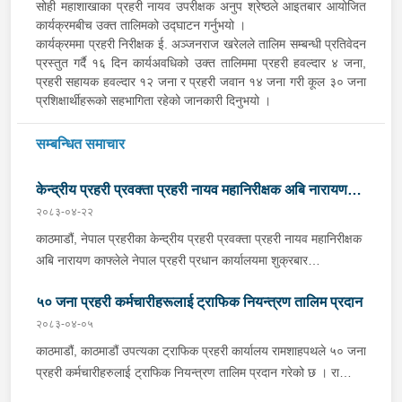
सोही महाशाखाका प्रहरी नायव उपरीक्षक अनुप श्रेष्ठले आइतबार आयोजित
कार्यक्रमबीच उक्त तालिमको उद्‍घाटन गर्नुभयो ।
कार्यक्रममा प्रहरी निरीक्षक ई. अञ्जनराज खरेलले तालिम सम्बन्धी प्रतिवेदन
प्रस्तुत गर्दै १६ दिन कार्यअवधिको उक्त तालिममा प्रहरी हवल्दार ४ जना,
प्रहरी सहायक हवल्दार १२ जना र प्रहरी जवान १४ जना गरी कूल ३० जना
प्रशिक्षार्थीहरूको सहभागिता रहेको जानकारी दिनुभयो ।
सम्बन्धित समाचार
केन्द्रीय प्रहरी प्रवक्ता प्रहरी नायव महानिरीक्षक अबि नारायण
२०८३-०४-२२
काफ्लेद्वारा सञ्चारकर्मीहरूसँग साक्षात्कार
काठमाडौं, नेपाल प्रहरीका केन्द्रीय प्रहरी प्रवक्ता प्रहरी नायव महानिरीक्षक
अबि नारायण काफ्लेले नेपाल प्रहरी प्रधान कार्यालयमा शुक्रबार
सञ्चारकर्मीहरूसँग साक्षात्कार गर्नुभएको छ । साक्षात्कारको क्रममा उहाँले
५० जना प्रहरी कर्मचारीहरूलाई ट्राफिक नियन्त्रण तालिम प्रदान
सञ्चारकर्मीहरूसँग समसामयिक विषयमा छलफल तथा अन्तरक्रिया समेत
गर्नुभयो ।कार्यक्रममा प्रहरी नायव महानिरीक्षक काफ्लेले गत आर्थिक वर्ष
२०८३-०४-०५
२०८२ साउन १ गतेदेखि २०८३ असार मसान्तसम्मको एक वर्षको अवधिमा
काठमाडौं, काठमाडौं उपत्यका ट्राफिक प्रहरी कार्यालय रामशाहपथले ५० जना
नेपाल प्रहरीबाट सम्पादित प्रमुख कार्य तथा उपलब्धिहरू सम्बन्धी
प्रहरी कर्मचारीहरुलाई ट्राफिक नियन्त्रण तालिम प्रदान गरेको छ । राष्ट्रिय
प्रस्तुतीकरण गर्नुभयो । सो क्रममा उहाँले मानवस्रोत तथा अन्य स्रोत
प्रहरी प्रशिक्षण प्रतिष्ठान महाराजगंजको तत्वावधानमा सो कार्यालयमा