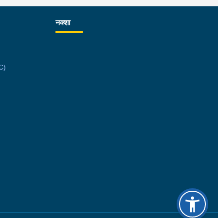
रहेको छ ।
नक्शा
C)