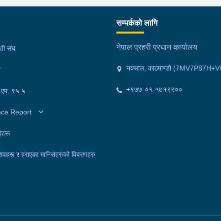
गरिरहेको छ ।
गरि
सम्पर्कको लागि
नेपाल प्रहरी प्रधान कार्यालय
मती संघ
नक्साल, काठमाण्डौ (7MV7P87H+V
र
+९७७-०१-५७१९९००
फ.एम. ९५.५
nce Report
ाहरू
शवहरू र हराएका मानिसहरुको विवरणहरु