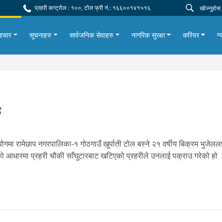
प्रहरी कन्ट्रोल : १००, टोल फ्री नं.: १६६००१४१५१६
ाचार
सूचनाहरु
सार्वजनिक सेवाहरु
नागरिक सुरक्षा
करियर
ग्
उ
गमा रामेछाप नगरपालिका-१ गोठगाउँ खुर्पाती टोल बस्ने २१ वर्षीय बिक्रम भुजेल
को आधारमा प्रहरी चौकी साँघुटारबाट खटिएको प्रहरीले उनलाई पक्राउ गरेको हो 