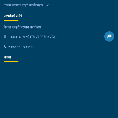
तालिम प्रदायक प्रहरी कार्यालयहरू
सम्पर्कको लागि
नेपाल प्रहरी प्रधान कार्यालय
नक्साल, काठमाण्डौ (7MV7P87H+VC)
+९७७-०१-५७१९९००
नक्शा