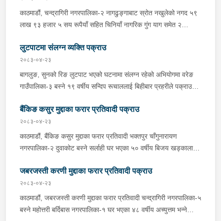
हुनासाथ जिल्ला प्रहरी परिसर भक्तपुरबाट खटिएको प्रहरीले उनलाई पक्राउ
काठमाडौं, चन्द्रागिरी नगरपालिका-२ नागढुङ्गाबाट स्रोत नखुलेको नगद ५९
गरेको हो ।यस सम्बन्धमा प्रहरीले आवश्यक अनुसन्धान गरिरहेको छ ।
लाख ९३ हजार ५ सय रूपैयाँ सहित चिनियाँ नागरिक गुंग याग समेत २
जनालाई शनिबार साँझ प्रहरीले पक्राउ गरेको छ । प्रहरी प्रभाग
लुटपाटमा संलग्न व्यक्ति पक्राउ
नागढुङ्गाबाट खटिएको प्रहरीले सप्तरीबाट काठमाडौंतर्फ आउँदै गरेको ज.१ च
१६६४ नम्बरको स्कारपियोलाई जाँच गर्दा उक्त नगद फेला पारी स्कारपियोमा
२०८३-०४-२३
सवार उनीहरूलाई पक्राउ गरेको हो । यस सम्बन्धमा प्रहरीले आवश्यक
बागलुङ, सुनको रिङ लुटपाट भएको घटनामा संलग्न रहेको अभियोगमा वरेङ
अनुसन्धान गरिरहेको छ ।
गाउँपालिका-३ बस्ने १९ वर्षीय सन्दिप रूचाललाई बिहीबार प्रहरीले पक्राउ
गरेको छ । सन्दिपले वरेङ गाउँपालिका-३ बाटाकाचौर मजुवामा पीडितलाई डर,
बैंकिङ कसुर मुद्दाका फरार प्रतिवादी पक्राउ
धाक धम्की दिई सुनको रिङ लुटेको भन्ने खबर प्राप्त हुनासाथ इलाका प्रहरी
कार्यालय वरेङबाट खटिएको प्रहरीले उनलाई पक्राउ गरेको हो । उनी उपर
२०८३-०४-२३
जिल्ला अदालत बागलुङबाट ५ दिन म्याद थप अनुमति लिई यस सम्बन्धमा
काठमाडौं, बैंकिङ कसुर मुद्दाका फरार प्रतिवादी भक्तपुर चाँगुनारायण
प्रहरीले आवश्यक अनुसन्धान गरिरहेको छ ।
नगरपालिका-२ दुवाकोट बस्ने सर्लाही घर भएका ५० वर्षीय बिजय खड्कालाई
बिहीबार प्रहरीले पक्राउ गरेको छ । जिल्ला अदालत सर्लाहीबाट उक्त मुद्दामा
जबरजस्ती करणी मुद्दाका फरार प्रतिवादी पक्राउ
पक्राउ पुर्जी जारी भई फरार रहेका उनलाई काठमाडौं उपत्यका अपराध
अनुसन्धान कार्यालय टेकुबाट खटिएको प्रहरीले भक्तपुर चाँगुनारायण
२०८३-०४-२३
नगरपालिका-२ दुवाकोटबाट पक्राउ गरेको हो । उनलाई आवश्यक अनुसन्धान
काठमाडौं, जबरजस्ती करणी मुद्दाका फरार प्रतिवादी चन्द्रागिरी नगरपालिका-५
तथा कारबाहीको लागि इलाका प्रहरी कार्यालय हरिवन सर्लाही पठाइएको छ ।
बस्ने महोत्तरी बर्दिबास नगरपालिका-१ घर भएका ४८ वर्षीय अच्युत्तम भन्ने