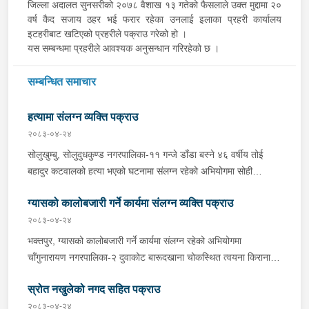
जिल्ला अदालत सुनसरीको २०७८ वैशाख १३ गतेको फैसलाले उक्त मुद्दामा २०
वर्ष कैद सजाय ठहर भई फरार रहेका उनलाई इलाका प्रहरी कार्यालय
इटहरीबाट खटिएको प्रहरीले पक्राउ गरेको हो ।
यस सम्बन्धमा प्रहरीले आवश्यक अनुसन्धान गरिरहेको छ ।
सम्बन्धित समाचार
हत्यामा संलग्न व्यक्ति पक्राउ
२०८३-०४-२४
सोलुखुम्बु, सोलुदुधकुण्ड नगरपालिका-११ गन्जे डाँडा बस्ने ४६ वर्षीय तोई
बहादुर कटवालको हत्या भएको घटनामा संलग्न रहेको अभियोगमा सोही
नगरपालिका-११ राम्पा बस्ने १९ वर्षीय रोशन भन्ने भुवन सिंह कार्कीलाई
ग्यासको कालोबजारी गर्ने कार्यमा संलग्न व्यक्ति पक्राउ
आइतबार बिहान प्रहरीले पक्राउ गरेको छ । तोई बहादुर आफ्नै घरमा शनिबार
बिहान मृत अवस्थामा फेला परेको घटनाको अनुसन्धानको क्रममा जिल्ला
२०८३-०४-२४
प्रहरी कार्यालय सोलुखुम्बु समेतबाट खटिएको प्रहरीले भुवन सिंहलाई पक्राउ
भक्तपुर, ग्यासको कालोबजारी गर्ने कार्यमा संलग्न रहेको अभियोगमा
गरेको हो । अनुसन्धानको क्रममा भुवन सिंहले आपसी वादविवादको क्रममा
चाँगुनारायण नगरपालिका-‍२ दुवाकोट बारूदखाना चोकस्थित त्वयना किराना
चक्कु प्रहार गरी तोई बहादुरको हत्या गरेको खुल्न आएको छ । यस सम्बन्धमा
पसल संचालन गरी बस्ने ५७ वर्षीय तुलसीराम त्वयनालाई शनिबार प्रहरीले
प्रहरीले आवश्यक अनुसन्धान गरिरहेको छ ।
स्रोत नखुलेको नगद सहित पक्राउ
पक्राउ गरेको छ । तुलसीरामले उपभोक्ताहरूलाई एलपी ग्यास प्रति
सिलिण्डर ७ हजार रूपैयाँको दरले विक्री वितरण गरेको भन्ने खबर प्राप्त
२०८३-०४-२४