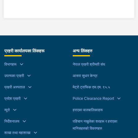
अच्चुत्तम प्रसाद रिसाललाई शुक्रबार प्रहरीले पक्राउ गरेको छ । जिल्ला
अदालत महोत्तरीबाट २०८३ वैशाख २१ गते उक्त मुद्दामा पक्राउ अनुमति
प्राप्त भई फरार रहेका उनलाई काठमाडौं उपत्यका अपराध अनुसन्धान
कार्यालय टेकुबाट खटिएको प्रहरीले चन्द्रागिरी नगरपालिका-५ हाईविजन
क्लोनीबाट पक्राउ गरेको हो । उनलाई आवश्यक अनुसन्धान तथा कारबाहीको
लागि इलाका प्रहरी कार्यालय बर्दिबास महोत्तरी पठाइएको छ ।
प्रहरी कार्यालयका लिंकहरू
अन्य लिंकहरु
विभागहरू
नेपाल प्रहरी श्रीमती संघ
उपत्यका प्रहरी
आसरा सुधार केन्द्र
प्रहरी अस्पताल
मेट्रो ट्राफिक एफ.एम. ९५.५
प्रदेश प्रहरी
Police Clearance Report
व्यूरो
हराएका बालबालिकाहरू
निर्देशनालय
पहिचान नखुलेका शवहरू र हराएका
मानिसहरुको विवरणहरु
शाखा तथा महाशाखा