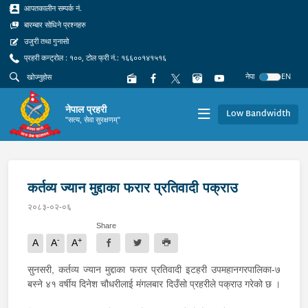
आपतकालीन सम्पर्क नं.
बारम्बार सोधिने प्रश्नहरु
उजुरी तथा गुनासो
प्रहरी कन्ट्रोल : १००, टोल फ्री नं.: १६६००१४१५१६
नेपा
EN
नेपाल प्रहरी
Low Bandwidth
"सत्य, सेवा सुरक्षणम्"
कर्तव्य ज्यान मुद्दाका फरार प्रतिवादी पक्राउ
२०८३-०२-०६
Share
-
+
A
A
A
सुनसरी, कर्तव्य ज्यान मुद्दाका फरार प्रतिवादी इटहरी उपमहानगरपालिका-७
बस्ने ४१ वर्षीय दिनेश चौधरीलाई मंगलबार दिउँसो प्रहरीले पक्राउ गरेको छ ।