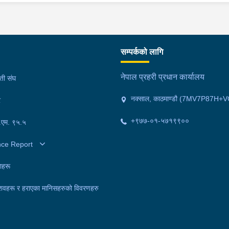
सम्पर्कको लागि
नेपाल प्रहरी प्रधान कार्यालय
मती संघ
नक्साल, काठमाण्डौ (7MV7P87H+V
र
+९७७-०१-५७१९९००
फ.एम. ९५.५
nce Report
ाहरू
शवहरू र हराएका मानिसहरुको विवरणहरु