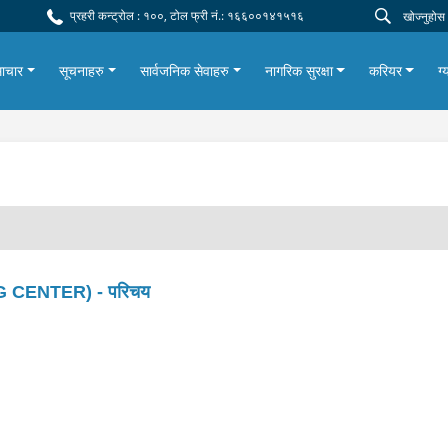
प्रहरी कन्ट्रोल : १००, टोल फ्री नं.: १६६००१४१५१६
ाचार
सूचनाहरु
सार्वजनिक सेवाहरु
नागरिक सुरक्षा
करियर
ग्
 CENTER) - परिचय