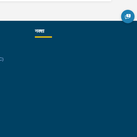
नक्शा
C)