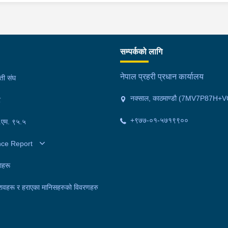
सम्पर्कको लागि
नेपाल प्रहरी प्रधान कार्यालय
मती संघ
नक्साल, काठमाण्डौ (7MV7P87H+V
र
+९७७-०१-५७१९९००
फ.एम. ९५.५
nce Report
ाहरू
शवहरू र हराएका मानिसहरुको विवरणहरु