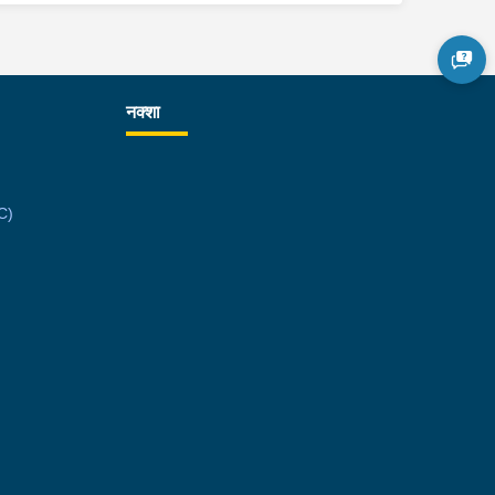
नक्शा
C)