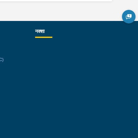
नक्शा
C)