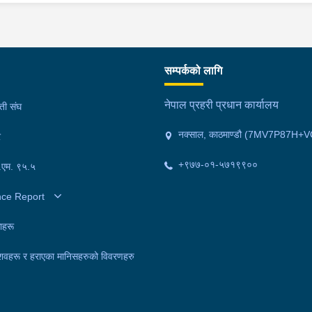
सम्पर्कको लागि
नेपाल प्रहरी प्रधान कार्यालय
मती संघ
नक्साल, काठमाण्डौ (7MV7P87H+V
र
+९७७-०१-५७१९९००
फ.एम. ९५.५
nce Report
ाहरू
शवहरू र हराएका मानिसहरुको विवरणहरु