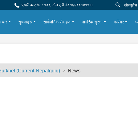
प्रहरी कन्ट्रोल : १००, टोल फ्री नं.: १६६००१४१५१६
ाचार
सूचनाहरु
सार्वजनिक सेवाहरु
नागरिक सुरक्षा
करियर
ग्
 Surkhet (Current-Nepalgunj)
News