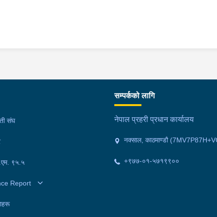
सम्पर्कको लागि
नेपाल प्रहरी प्रधान कार्यालय
मती संघ
नक्साल, काठमाण्डौ (7MV7P87H+V
र
+९७७-०१-५७१९९००
फ.एम. ९५.५
nce Report
ाहरू