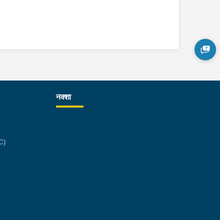
नक्शा
C)