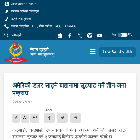
आपतकालीन सम्पर्क नं.
बारम्बार सोधिने प्रश्नहरु
उजुरी तथा गुनासो
प्रहरी कन्ट्रोल : १००, टोल फ्री नं.: १६६००१४१५१६
नेपा
EN
नेपाल प्रहरी
Low Bandwidth
"सत्य, सेवा सुरक्षणम्"
अमेरिकी डलर साट्ने बाहानामा लुटपाट गर्ने तीन जना
पक्राउ
२०८०-०१-०४
Share
-
+
A
A
A
काठमाडौं, काठमाडौं उपत्यकाका विभिन्न स्थानमा अमेरिकी डलर साट्ने
बाहानामा लुटपाट गर्ने ३ जनालाई बिहीबार प्रहरीले पक्राउ गरेको छ ।