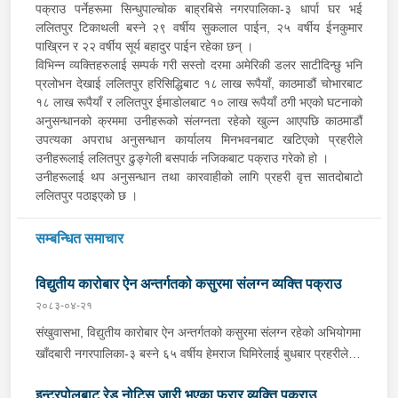
पक्राउ पर्नेहरूमा सिन्धुपाल्चोक बाह्रबिसे नगरपालिका-३ धार्पा घर भई
ललितपुर टिकाथली बस्ने २९ वर्षीय सुकलाल पाईन, २५ वर्षीय ईनकुमार
पाख्रिन र २२ वर्षीय सूर्य बहादुर पाईन रहेका छन् ।
विभिन्न व्यक्तिहरुलाई सम्पर्क गरी सस्तो दरमा अमेरिकी डलर साटीदिन्छु भनि
प्रलोभन देखाई ललितपुर हरिसिद्धिबाट १८ लाख रूपैयाँ, काठमाडौं चोभारबाट
१८ लाख रूपैयाँ र ललितपुर ईमाडोलबाट १० लाख रूपैयाँ ठगी भएको घटनाको
अनुसन्धानको क्रममा उनीहरूको संलग्नता रहेको खुल्न आएपछि काठमाडौं
उपत्यका अपराध अनुसन्धान कार्यालय मिनभवनबाट खटिएको प्रहरीले
उनीहरूलाई ललितपुर ढुङ्गेली बसपार्क नजिकबाट पक्राउ गरेको हो ।
उनीहरूलाई थप अनुसन्धान तथा कारवाहीको लागि प्रहरी वृत्त सातदोबाटो
ललितपुर पठाइएको छ ।
सम्बन्धित समाचार
विद्युतीय कारोबार ऐन अन्तर्गतको कसुरमा संलग्न व्यक्ति पक्राउ
२०८३-०४-२१
संखुवासभा, विद्युतीय कारोबार ऐन अन्तर्गतको कसुरमा संलग्न रहेको अभियोगमा
खाँदबारी नगरपालिका-३ बस्ने ६५ वर्षीय हेमराज घिमिरेलाई बुधबार प्रहरीले
पक्राउ गरेको छ । उक्त कसुर संलग्न रहेका उनलाई जिल्ला प्रहरी कार्यालय
इन्टरपोलबाट रेड नोटिस जारी भएका फरार व्यक्ति पक्राउ
संखुवासभाबाट खटिएको प्रहरीले खाँदबारी नगरपालिका-१ बाट पक्राउ गरेको