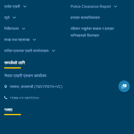
प्रदेश प्रहरी
Police Clearance Report
व्यूरो
हराएका बालबालिकाहरू
निर्देशनालय
पहिचान नखुलेका शवहरू र हराएका
मानिसहरुको विवरणहरु
शाखा तथा महाशाखा
तालिम प्रदायक प्रहरी कार्यालयहरू
सम्पर्कको लागि
नेपाल प्रहरी प्रधान कार्यालय
नक्साल, काठमाण्डौ (7MV7P87H+VC)
+९७७-०१-५७१९९००
नक्शा