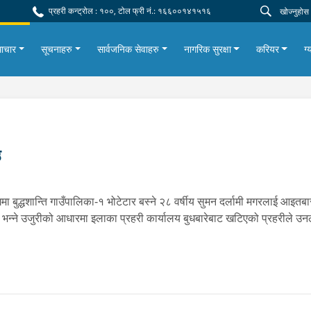
प्रहरी कन्ट्रोल : १००, टोल फ्री नं.: १६६००१४१५१६
ाचार
सूचनाहरु
सार्वजनिक सेवाहरु
नागरिक सुरक्षा
करियर
ग्
उ
बुद्धशान्ति गाउँपालिका-१ भोटेटार बस्ने २८ वर्षीय सुमन दर्लामी मगरलाई आइतबा
भन्ने उजुरीको आधारमा इलाका प्रहरी कार्यालय बुधबारेबाट खटिएको प्रहरीले उ