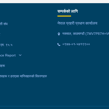
सम्बन्धमा प्रहरीले आवश्यक अनुसन्धान गरिरहेको छ ।
अनुसन्धान गरिरहेको छ ।
गरि
सम्पर्कको लागि
नेपाल प्रहरी प्रधान कार्यालय
मती संघ
नक्साल, काठमाण्डौ (7MV7P87H+V
र
+९७७-०१-५७१९९००
फ.एम. ९५.५
nce Report
ाहरू
शवहरू र हराएका मानिसहरुको विवरणहरु