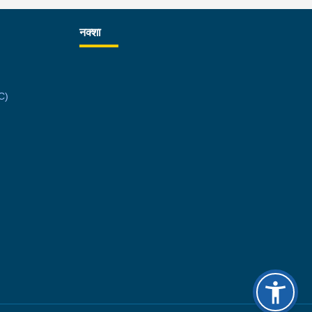
रहेको छ ।
नक्शा
C)