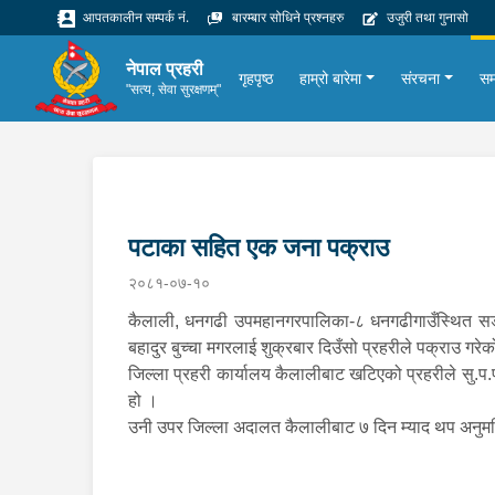
आपतकालीन सम्पर्क नं.
बारम्बार सोधिने प्रश्नहरु
उजुरी तथा गुनासो
नेपाल प्रहरी
गृहपृष्ठ
हाम्रो बारेमा
संरचना
सम
"सत्य, सेवा सुरक्षणम्"
पटाका सहित एक जना पक्राउ
२०८१-०७-१०
कैलाली, धनगढी उपमहानगरपालिका-८ धनगढीगाउँस्थित सड
बहादुर बुच्चा मगरलाई शुक्रबार दिउँसो प्रहरीले पक्राउ गर
जिल्ला प्रहरी कार्यालय कैलालीबाट खटिएको प्रहरीले सु.
हो ।
उनी उपर जिल्ला अदालत कैलालीबाट ७ दिन म्याद थप अनुमत