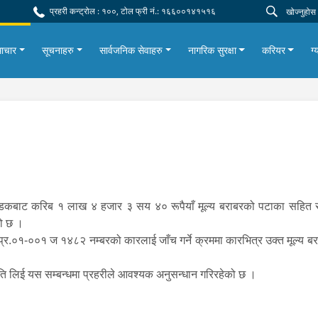
प्रहरी कन्ट्रोल : १००, टोल फ्री नं.: १६६००१४१५१६
ाचार
सूचनाहरु
सार्वजनिक सेवाहरु
नागरिक सुरक्षा
करियर
ग्
कबाट करिब १ लाख ४ हजार ३ सय ४० रूपैयाँ मूल्य बराबरको पटाका सहित सोह
ेको छ ।
प.प्र.०१-००१ ज १४८२ नम्बरको कारलाई जाँच गर्ने क्रममा कारभित्र उक्त मूल्य
ि लिई यस सम्बन्धमा प्रहरीले आवश्यक अनुसन्धान गरिरहेको छ ।