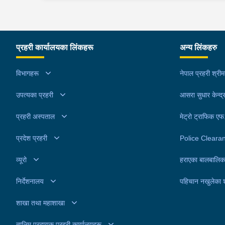
गरेको छ । रिजवानले युके पठाइदिन्छु भन्दै १ जना पीडितब
लाख रूपैयाँ लिई सम्पर्कविहीन भएको भन्ने पीडितको उजुरीको
आधारमा काठमाडौं उपत्यका अपराध अनुसन्धान कार्यालय
टेकुबाट खटिएको प्रहरीले उनलाई काठमाडौं
प्रहरी कार्यालयका लिंकहरू
अन्य लिंकहरु
महानगरपालिका-३१ बाट पक्राउ गरेको हो । उनलाई आवश
अनुसन्धान तथा कारबाहीको लागि वैदेशीक रोजगार विभाग
विभागहरू
नेपाल प्रहरी श्री
ताहाचल काठमाडौं पठाइएको छ ।
उपत्यका प्रहरी
आसरा सुधार केन्द्
प्रहरी अस्पताल
मेट्रो ट्राफिक ए
प्रदेश प्रहरी
Police Cleara
व्यूरो
हराएका बालबालिक
निर्देशनालय
पहिचान नखुलेका 
शाखा तथा महाशाखा
तालिम प्रदायक प्रहरी कार्यालयहरू