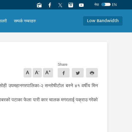
नेपा
EN
Low Bandwidth
यालरी
सम्पर्क नम्बरहरु
Share
-
+
A
A
A
ी उपमहानगरपालिका-२ सन्तोषीटोल बस्ने ४१ वर्षीय मिन
 बराबरको पटाका फेला पारी कार चालक मगरलाई पक्राउ गरेको