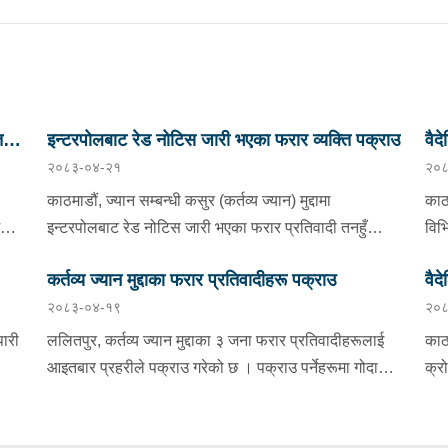
ि
इन्टरपोलबाट रेड नोटिस जारी भएका फरार व्यक्ति पक्राउ
वैद
२०८३-०४-२१
२०८
चार
काठमाडौं, ज्यान सम्बन्धी कसुर (कर्तव्य ज्यान) मुद्दामा
काठ
मराज
इन्टरपोलबाट रेड नोटिस जारी भएका फरार प्रतिवादी तनहुँ
विभ
ऋषिङ्ग गाउँपालिका-४ ठेगाना भएका अम्मर सिं नेपाली बुधबार
जना
कर्तव्य ज्यान मुद्दाका फरार प्रतिवादीहरू पक्राउ
वैद
राति पक्राउ परेका छन् । साउदी अरबबाट नेपाल आगमन हुने
महा
२०८३-०४-१९
२०८
ो हो
क्रममा उनलाई त्रिभुवन अन्तर्राष्ट्रिय विमानस्थलबाट पक्राउ
मुड
एक
ि
गरिएको हो । अम्मर समेत भएको ज्यान सम्बन्धी कसुरको
२६ 
ारी
ललितपुर, कर्तव्य ज्यान मुद्दाका ३ जना फरार प्रतिवादीहरूलाई
काठ
छ ।
अनुसन्धानको सिलसिलामा वारदात पश्चात फरार रहेका उनलाई
कास
आइतबार प्रहरीले पक्राउ गरेको छ । पक्राउ पर्नेहरूमा गोदावरी
क्र
अन्तर्राष्ट्रिय स्तरमा खोजतलास एवम् पक्राउ गर्नको लागि
महा
 घर
नगरपालिका-८ डुकुछाप बस्ने ३० वर्षीय प्रदिप थापा मगर, ३०
महा
एनसिबि काठमाडौंको अनुरोधमा इन्टरपोल महासचिवालयबाट
ढुं
वर्षीय प्रबिन थापा मगर र ३० वर्षीय गोपिनी थापा मगर रहेका छन्
भएक
२०८१ जेठ २४ गते उनी विरूद्ध रेड नोटिस जारी भएको थियो ।
भन्