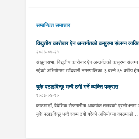
सम्बन्धित समाचार
विद्युतीय कारोबार ऐन अन्तर्गतको कसुरमा संलग्न व्यक्त
२०८३-०४-२१
पक्राउ
संखुवासभा, विद्युतीय कारोबार ऐन अन्तर्गतको कसुरमा संलग्न
रहेको अभियोगमा खाँदबारी नगरपालिका-३ बस्ने ६५ वर्षीय हे
घिमिरेलाई बुधबार प्रहरीले पक्राउ गरेको छ । उक्त कसुर
युके पठाइदिन्छु भन्दै ठगी गर्ने व्यक्ति पक्राउ
संलग्न रहेका उनलाई जिल्ला प्रहरी कार्यालय संखुवासभाबाट
२०८३-०४-२०
खटिएको प्रहरीले खाँदबारी नगरपालिका-१ बाट पक्राउ गरेक
। उनी उपर जिल्ला अदालत संखुवासभाबाट म्याद थप अनुमत
काठमाडौं, वैदेशिक रोजगारीमा आकर्षक तलबको प्रलोभनमा प
लिई यस सम्बन्धमा प्रहरीले आवश्यक अनुसन्धान गरिरहेको 
युके पठाइदिन्छु भन्दै रकम ठगी गरेको अभियोगमा काठमाडौं
महानगरपालिका-३१ बस्ने धनुषा जनकनन्दिनी गाउँपालिका-२
भएका २६ वर्षीय रिजवान शेषलाई मंगलबार प्रहरीले पक्राउ