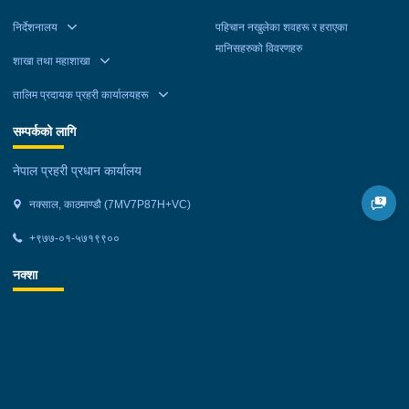
निर्देशनालय
पहिचान नखुलेका शवहरू र हराएका
मानिसहरुको विवरणहरु
शाखा तथा महाशाखा
तालिम प्रदायक प्रहरी कार्यालयहरू
सम्पर्कको लागि
नेपाल प्रहरी प्रधान कार्यालय
नक्साल, काठमाण्डौ (7MV7P87H+VC)
+९७७-०१-५७१९९००
नक्शा