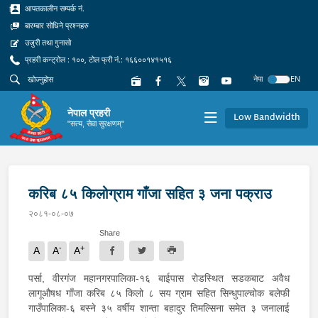
आपतकालीन सम्पर्क नं.
बारम्बार सोधिने प्रश्नहरु
उजुरी तथा गुनासो
प्रहरी कन्ट्रोल : १००, टोल फ्री नं.: १६६००१४१५१६
नेपा
EN
नेपाल प्रहरी
Low Bandwidth
"सत्य, सेवा सुरक्षणम्"
करिब ८५ किलोग्राम गाँजा सहित ३ जना पक्राउ
२०८१-०८-०७
Share
-
+
A
A
A
पर्सा, वीरगंज महानगरपालिका-१६ बाईपास रोडस्थित सडकबाट अवैध
लागूऔषध गाँजा करिब ८५ किलो ८ सय ग्राम सहित सिन्धुपाल्चोक बलेफी
गाउँपालिका-६ बस्ने ३५ वर्षीय शान्ता बहादुर तिमल्सिना समेत ३ जनालाई