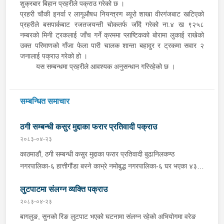
शुक्रबार बिहान प्रहरीले पक्राउ गरेको छ ।
प्रहरी चौकी इनर्वा र लागूऔषध नियन्त्रण ब्यूरो शाखा वीरगंजबाट खटिएको
प्रहरीले बसपार्कबाट रजतजयन्ती चोकतर्फ जाँदै गरेको ना.४ ख ९२५८
नम्बरको मिनी ट्रकलाई जाँच गर्ने क्रममा प्लाष्टिकको बोरामा लुकाई राखेको
उक्त परिमाणको गाँजा फेला पारी चालक शान्ता बहादुर र ट्रकमा सवार २
जनालाई पक्राउ गरेको हो ।
यस सम्बन्धमा प्रहरीले आवश्यक अनुसन्धान गरिरहेको छ ।
सम्बन्धित समाचार
ठगी सम्बन्धी कसुर मुद्दाका फरार प्रतिवादी पक्राउ
२०८३-०४-२३
काठमाडौं, ठगी सम्बन्धी कसुर मुद्दाका फरार प्रतिवादी बुढानिलकण्ठ
नगरपालिका-६ हात्तीगौंडा बस्ने काभ्रे नमोबुद्ध नगरपालिका-६ घर भएका ४३
वर्षीय सूर्यमान तामाङलाई बिहीबार प्रहरीले पक्राउ गरेको छ । उक्त मुद्दामा
लुटपाटमा संलग्न व्यक्ति पक्राउ
फरार रहेका उनलाई काठमाडौं उपत्यका अपराध अनुसन्धान कार्यालय टेकुबाट
खटिएको प्रहरीले काठमाडौं महानगरपालिका-४ धुम्बाराहीबाट पक्राउ गरेको हो
२०८३-०४-२३
। उनलाई फैसला कार्यान्वयनको लागि जिल्ला अदालत काठमाडौंमा पेश गरिएको
बागलुङ, सुनको रिङ लुटपाट भएको घटनामा संलग्न रहेको अभियोगमा वरेङ