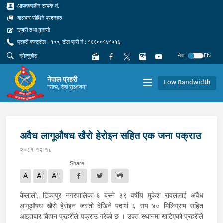
आपतकालीन सम्पर्क नं.
बारम्बार सोधिने प्रश्नहरु
उजुरी तथा गुनासो
प्रहरी कन्ट्रोल : १००, टोल फ्री नं.: १६६००१४१५१६
नेपा
EN
नेपाल प्रहरी
Low Bandwidth
"सत्य, सेवा सुरक्षणम्"
अवैध लागूऔषध खैरो हेरोइन सहित एक जना पक्राउ
२०८१-१२-१८
Share
-
+
A
A
A
कैलाली, टिकापुर नगरपालिका-६ बस्ने ३९ वर्षीय मुकेश रावललाई अवैध
लागूऔषध खैरो हेरोइन जस्तो देखिने पदार्थ ६ सय ४० मिलिग्राम सहित
आइतबार बिहान प्रहरीले पक्राउ गरेको छ । उक्त स्थानमा खटिएको प्रहरीले