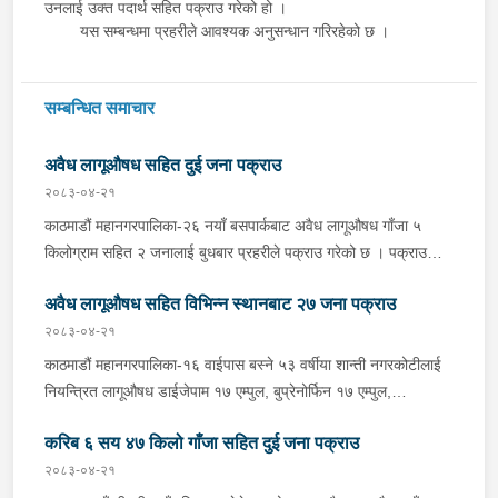
उनलाई उक्त पदार्थ सहित पक्राउ गरेको हो ।
यस सम्बन्धमा प्रहरीले आवश्यक अनुसन्धान गरिरहेको छ ।
सम्बन्धित समाचार
अवैध लागूऔषध सहित दुई जना पक्राउ
२०८३-०४-२१
काठमाडौं महानगरपालिका-२६ नयाँ बसपार्कबाट अवैध लागूऔषध गाँजा ५
किलोग्राम सहित २ जनालाई बुधबार प्रहरीले पक्राउ गरेको छ । पक्राउ
पर्नहरूमा भारत उत्तर प्रदेश लुधियाना ठेगाना भएका ४३ वर्षीय RENKU
अवैध लागूऔषध सहित विभिन्न स्थानबाट २७ जना पक्राउ
MEHEN र भारत उत्तर प्रदेश जोया ठेगाना भएका ३२ वर्षीय
MOHAMMAD HASNAIN रहेका छन् । लागूऔषध नियन्त्रण ब्यूरो
२०८३-०४-२१
कोटेश्वरबाट खटिएको प्रहरीले उनीहरूलाई उक्त गाँजा सहित पक्राउ गरेको
काठमाडौं महानगरपालिका-१६ वाईपास बस्ने ५३ वर्षीया शान्ती नगरकोटीलाई
हो । थप अनुसन्धानको क्रममा उक्त गाँजा रिसिभ गर्न MOHAMMAD
नियन्त्रित लागूऔषध डाईजेपाम १७ एम्पुल, बुप्रेनोर्फिन १७ एम्पुल,
समेत ३ जनाले भारत उत्तर प्रदेश लुधियानाबाट युपि ३८ एपि १९७३ नम्बरको
प्रमोथाजाइन १७ एम्पुल र नगद २ लाख २६ हजार ८ सय ५० रूपैयाँ सहित
गाडी लिई काठमाडौं आएको भन्ने खुल्न आएपश्चात प्रहरीले खोजी गर्ने क्रममा
करिब ६ सय ४७ किलो गाँजा सहित दुई जना पक्राउ
बुधबार साँझ प्रहरीले पक्राउ गरेको छ । प्रहरी वृत्त बालाजुबाट खटिएको
धादिङ धुनिवेशी नगरपालिका-९ कानाकोटस्थित सडक छेउमा पार्किङ गरी
प्रहरीले उनको घर तलासी गर्दा उक्त लागूऔषध फेला पारी पक्राउ गरेको हो ।
२०८३-०४-२१
राखेको अवस्थामा उक्त गाडी फेला पारी तलासी गर्दा थप ५ सय ग्राम गाँजा
नवलपरासी पूर्व, देवचुली नगरपालिका-२ सिजि अगाडि अंकित रेष्टुरेन्ट एण्ड