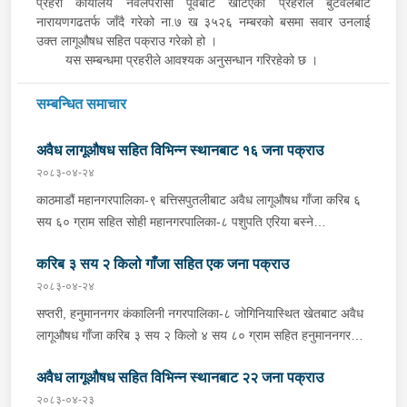
प्रहरी कार्यालय नवलपरासी पूर्वबाट खटिएको प्रहरीले बुटवलबाट
नारायणगढतर्फ जाँदै गरेको ना.७ ख ३५२६ नम्बरको बसमा सवार उनलाई
उक्त लागूऔषध सहित पक्राउ गरेको हो ।
यस सम्बन्धमा प्रहरीले आवश्यक अनुसन्धान गरिरहेको छ ।
सम्बन्धित समाचार
अवैध लागूऔषध सहित विभिन्न स्थानबाट १६ जना पक्राउ
२०८३-०४-२४
काठमाडौं महानगरपालिका-९ बत्तिसपुतलीबाट अवैध लागूऔषध गाँजा करिब ६
सय ६० ग्राम सहित सोही महानगरपालिका-८ पशुपति एरिया बस्ने
सिन्धुपाल्चोक घर भएका ४२ वर्षीय भक्त बहादुर तामाङलाई शनिबार दिउँसो
करिब ३ सय २ किलो गाँजा सहित एक जना पक्राउ
प्रहरीले पक्राउ गरेको छ । प्रहरी वृत्त गौशालाबाट खटिएको प्रहरीले उनलाई
उक्त गाँजा सहित पक्राउ गरेको हो । यसैगरी काठमाडौं, चन्द्रागिरी
२०८३-०४-२४
नगरपालिका-८ धास्की डेरा गरी बस्ने चितवन घर भएका ३२ वर्षीय सुगम
सप्तरी, हनुमाननगर कंकालिनी नगरपालिका-८ जोगिनियास्थित खेतबाट अवैध
मैनाली समेत ५ जनालाई अवैध लागूऔषध गाँजा जस्तो देखिने पदार्थ करिब २
लागूऔषध गाँजा करिब ३ सय २ किलो ४ सय ८० ग्राम सहित हनुमाननगर
किलो २ सय १६ ग्राम सहित शनिबार दिउँसो प्रहरीले पक्राउ गरेको छ ।
कंकालिनी नगरपालिका-७ मुखिया टोल बस्ने ५३ वर्षीय माधुरी मुखियालाई
प्रहरी प्रभाग मातातिर्थबाट खटिएको प्रहरीले सुगमको कोठा तलासी गर्दा उक्त
अवैध लागूऔषध सहित विभिन्न स्थानबाट २२ जना पक्राउ
शनिबार दिउँसो प्रहरीले पक्राउ गरेको छ । इलाका प्रहरी कार्यालय
पदार्थ फेला पारी उनीहरूलाई पक्राउ गरेको हो ।सिराहा, गोलबजार
हनुमाननगरबाट खटिएको प्रहरीले १२ वटा बोरामा रहेको उक्त परिमाणको
२०८३-०४-२३