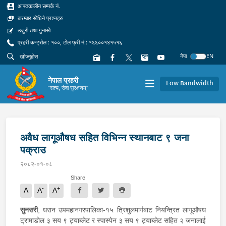
आपतकालीन सम्पर्क नं.
बारम्बार सोधिने प्रश्नहरु
उजुरी तथा गुनासो
प्रहरी कन्ट्रोल : १००, टोल फ्री नं.: १६६००१४१५१६
नेपा
EN
नेपाल प्रहरी
Low Bandwidth
"सत्य, सेवा सुरक्षणम्"
अवैध लागूऔषध सहित विभिन्न स्थानबाट ९ जना
पक्राउ
२०८२-०१-०८
Share
-
+
A
A
A
सुनसरी
, धरान उपमहानगरपालिका-१५ त्रिशुलमार्गबाट नियन्त्रित लागूऔषध
ट्रामाडोल ३ सय ९ ट्याब्लेट र स्पास्पेन ३ सय ९ ट्याब्लेट सहित २ जनालाई