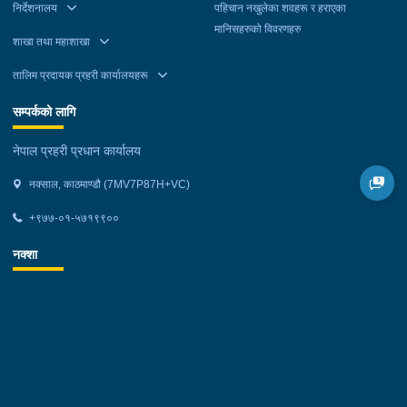
निर्देशनालय
पहिचान नखुलेका शवहरू र हराएका
मानिसहरुको विवरणहरु
शाखा तथा महाशाखा
तालिम प्रदायक प्रहरी कार्यालयहरू
सम्पर्कको लागि
नेपाल प्रहरी प्रधान कार्यालय
नक्साल, काठमाण्डौ (7MV7P87H+VC)
+९७७-०१-५७१९९००
नक्शा