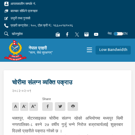
आपतकालीन सम्पर्क नं.
बारम्बार सोधिने प्रश्नहरु
उजुरी तथा गुनासो
प्रहरी कन्ट्रोल : १००, टोल फ्री नं.: १६६००१४१५१६
नेपा
EN
नेपाल प्रहरी
Low Bandwidth
"सत्य, सेवा सुरक्षणम्"
चोरीमा संलग्न व्यक्ति पक्राउ
२०८२-०२-०९
Share
-
+
A
A
A
भक्तपुर, मोटरसाइकल चोरीमा संलग्न रहेको अभियोगमा मध्यपुर थिमी
नगरपालिका-८ बस्ने २७ वर्षीय गुर्जु भन्ने निरोज बज्राचार्यलाई शुक्रबार
दिउसो प्रहरीले पक्राउ गरेको छ ।