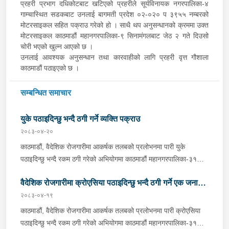
प्रहरी प्रभाग दधिकोटबाट खटिएको प्रहरीले सूर्यविनायक नगरपालिका-४
गाम्चास्थित सडकबाट उनलाई बागमती प्रदेश ०२-०२० प ३९५५ नम्बरको
मोटरसाइकल सहित पक्राउ गरेको हो । साथै थप अनुसन्धानको क्रममा उक्त
मोटरसाइकल काठमाडौं महानगरपालिका-९ सिनामंगलबाट जेठ २ गते दिउसो
चोरी भएको खुल्न आएको छ ।
उनलाई आवश्यक अनुसन्धान तथा कारवाहीको लागि प्रहरी वृत्त गौशाला
काठमाडौं पठाइएको छ ।
सम्बन्धित समाचार
युके पठाइदिन्छु भन्दै ठगी गर्ने व्यक्ति पक्राउ
२०८३-०४-२०
काठमाडौं, वैदेशिक रोजगारीमा आकर्षक तलबको प्रलोभनमा पारी युके
पठाइदिन्छु भन्दै रकम ठगी गरेको अभियोगमा काठमाडौं महानगरपालिका-३१
बस्ने धनुषा जनकनन्दिनी गाउँपालिका-२ घर भएका २६ वर्षीय रिजवान शेषलाई
वैदेशिक रोजगारीमा क्रोएसिया पठाइदिन्छु भन्दै ठगी गर्ने एक जना
मंगलबार प्रहरीले पक्राउ गरेको छ । रिजवानले युके पठाइदिन्छु भन्दै १
जना पीडितबाट ७ लाख रूपैयाँ लिई सम्पर्कविहीन भएको भन्ने पीडितको
२०८३-०४-१९
पक्राउ
उजुरीको आधारमा काठमाडौं उपत्यका अपराध अनुसन्धान कार्यालय टेकुबाट
काठमाडौं, वैदेशिक रोजगारीमा आकर्षक तलबको प्रलोभनमा पारी क्रोएसिया
खटिएको प्रहरीले उनलाई काठमाडौं महानगरपालिका-३१ बाट पक्राउ गरेको
पठाइदिन्छु भन्दै रकम ठगी गरेको अभियोगमा काठमाडौं महानगरपालिका-३१