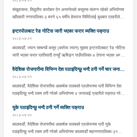
२०८३-०४-२१
संखुवासभा, विद्युतीय कारोबार ऐन अन्तर्गतको कसुरमा संलग्न रहेको अभियोगमा
खाँदबारी नगरपालिका-३ बस्ने ६५ वर्षीय हेमराज घिमिरेलाई बुधबार प्रहरीले
पक्राउ गरेको छ । उक्त कसुर संलग्न रहेका उनलाई जिल्ला प्रहरी कार्यालय
इन्टरपोलबाट रेड नोटिस जारी भएका फरार व्यक्ति पक्राउ
संखुवासभाबाट खटिएको प्रहरीले खाँदबारी नगरपालिका-१ बाट पक्राउ गरेको
हो । उनी उपर जिल्ला अदालत संखुवासभाबाट म्याद थप अनुमति लिई यस
२०८३-०४-२१
सम्बन्धमा प्रहरीले आवश्यक अनुसन्धान गरिरहेको छ ।
काठमाडौं, ज्यान सम्बन्धी कसुर (कर्तव्य ज्यान) मुद्दामा इन्टरपोलबाट रेड नोटिस
जारी भएका फरार प्रतिवादी तनहुँ ऋषिङ्ग गाउँपालिका-४ ठेगाना भएका अम्मर
सिं नेपाली बुधबार राति पक्राउ परेका छन् । साउदी अरबबाट नेपाल आगमन
वैदेशिक रोजगारीमा विभिन्न देश पठाइदिन्छु भन्दै ठगी गर्ने चार जना
हुने क्रममा उनलाई त्रिभुवन अन्तर्राष्ट्रिय विमानस्थलबाट पक्राउ गरिएको हो
। अम्मर समेत भएको ज्यान सम्बन्धी कसुरको अनुसन्धानको सिलसिलामा
२०८३-०४-२१
पक्राउ
वारदात पश्चात फरार रहेका उनलाई अन्तर्राष्ट्रिय स्तरमा खोजतलास एवम्
काठमाडौं, वैदेशिक रोजगारीमा आकर्षक तलबको प्रलोभनमा पारी विभिन्न देश
पक्राउ गर्नको लागि एनसिबि काठमाडौंको अनुरोधमा इन्टरपोल
पठाइदिन्छु भन्दै रकम ठगी गरेको अभियोगमा ४ जनालाई प्रहरीले पक्राउ गरेको
महासचिवालयबाट २०८१ जेठ २४ गते उनी विरूद्ध रेड नोटिस जारी भएको
छ ।पक्राउ पर्नेहरूमा काठमाडौं महानगरपालिका-४ बस्ने नुवाकोट घर भएका
थियो ।उनलाई आवश्यक अनुसन्धान एवम् कारवाहीको लागि जिल्ला प्रहरी
युके पठाइदिन्छु भन्दै ठगी गर्ने व्यक्ति पक्राउ
४१ वर्षीय मनोहर मुडभरी, काठमाडौं महानगरपालिका-१४ बस्ने बाजुरा घर
कार्यालय चितवन पठाइने नेपाल प्रहरी प्रधान कार्यालय इन्टरपोल शाखाले
भएका २६ वर्षीय अनिल मल्ल, काठमाडौं टोखा नगरपालिका-१० बस्ने कास्की
२०८३-०४-२०
जनाएको छ ।
घर भएकी ३४ वर्षीया कमला पौडेल सुनार र काठमाडौं महानगरपालिका-९ बस्ने
काठमाडौं, वैदेशिक रोजगारीमा आकर्षक तलबको प्रलोभनमा पारी युके
पाँचथर घर भएका ४१ वर्षीय तुलसीराम ढुंगेल रहेका छन् । पक्राउ मध्ये
पठाइदिन्छु भन्दै रकम ठगी गरेको अभियोगमा काठमाडौं महानगरपालिका-३१