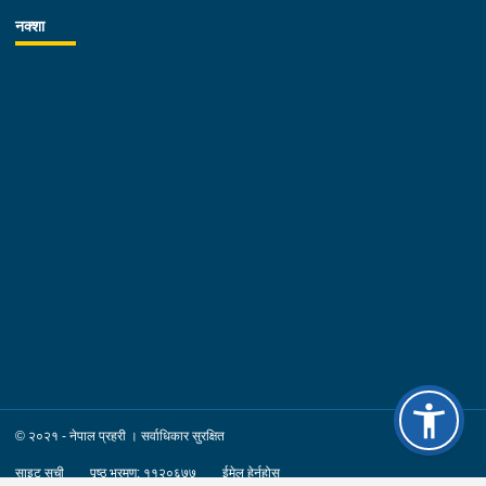
नक्शा
© २०२१ - नेपाल प्रहरी । सर्वाधिकार सुरक्षित
साइट सूची
पृष्ठ भ्रमण: ११२०६७७
ईमेल हेर्नुहोस्