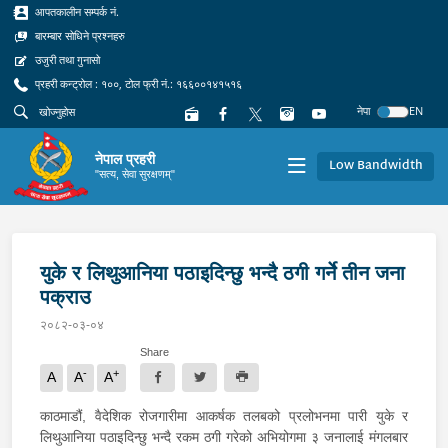
आपतकालीन सम्पर्क नं.
बारम्बार सोधिने प्रश्नहरु
उजुरी तथा गुनासो
प्रहरी कन्ट्रोल : १००, टोल फ्री नं.: १६६००१४१५१६
नेपा
EN
नेपाल प्रहरी
Low Bandwidth
"सत्य, सेवा सुरक्षणम्"
युके र लिथुआनिया पठाइदिन्छु भन्दै ठगी गर्ने तीन जना
पक्राउ
२०८२-०३-०४
Share
-
+
A
A
A
काठमाडौं, वैदेशिक रोजगारीमा आकर्षक तलबको प्रलोभनमा पारी युके र
लिथुआनिया पठाइदिन्छु भन्दै रकम ठगी गरेको अभियोगमा ३ जनालाई मंगलबार