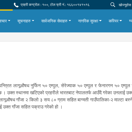
प्रहरी कन्ट्रोल : १००, टोल फ्री नं.: १६६००१४१५१६
ाचार
सूचनाहरु
सार्वजनिक सेवाहरु
नागरिक सुरक्षा
करियर
ग्
्त्रित लागूऔषध नुर्फिन ५० एम्पुल, सेरेज्याक ५० एम्पुल र फेनारगन ५० एम्पुल
ो छ । उक्त स्थानमा खटिएको प्रहरीले भारतबाट नेपालतर्फ आउँदै गरेका उनलाई
ूऔषध गाँजा २ किलो ३ सय ८० ग्राम सहित बाग्मती गाउँपालिका-२ माल्टा बस्ने 
ाई उक्त गाँजा सहित पक्राउ गरेको हो ।