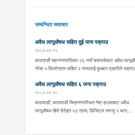
सम्बन्धित समाचार
अवैध लागूऔषध सहित दुई जना पक्राउ
२०८३-०४-२१
काठमाडौं महानगरपालिका-२६ नयाँ बसपार्कबाट अवैध लागू
गाँजा ५ किलोग्राम सहित २ जनालाई बुधबार प्रहरीले पक्रा
गरेको छ । पक्राउ पर्नहरूमा भारत उत्तर प्रदेश लुधियाना ठे
अवैध लागूऔषध सहित ६ जना पक्राउ
भएका ४३ वर्षीय RENKU MEHEN र भारत उत्तर प्रदेश
२०८३-०४-२०
जोया ठेगाना भएका ३२ वर्षीय MOHAMMAD HASNAI
रहेका छन् । लागूऔषध नियन्त्रण ब्यूरो कोटेश्वरबाट खटिएक
काठमाडौं, काठमाडौं मित्रनगरस्थित गेष्ट हाउसबाट अवैध
प्रहरीले उनीहरूलाई उक्त गाँजा सहित पक्राउ गरेको हो । 
लागूऔषध खैरो हेरोइन ४३ ग्राम, डिजिटल तराजु २ थान,
अनुसन्धानको क्रममा उक्त गाँजा रिसिभ गर्न MOHAMM
मोबाइल ११ थान र नगद ५० हजार रूपैयाँ सहित ३ जनालाई
समेत ३ जनाले भारत उत्तर प्रदेश लुधियानाबाट युपि ३८ एपि
साउन १४ गते प्रहरीले पक्राउ गरेको छ । पक्राउ पर्नेहरूमा
१९७३ नम्बरको गाडी लिई काठमाडौं आएको भन्ने खुल्न