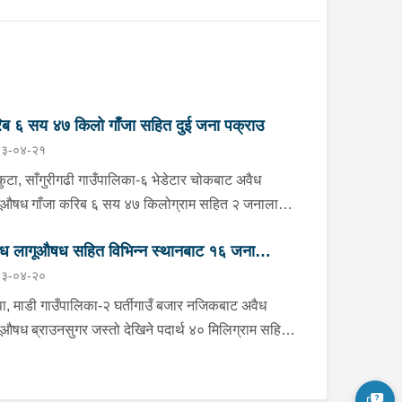
ब ६ सय ४७ किलो गाँजा सहित दुई जना पक्राउ
३-०४-२१
ुटा, साँगुरीगढी गाउँपालिका-६ भेडेटार चोकबाट अवैध
ूऔषध गाँजा करिब ६ सय ४७ किलोग्राम सहित २ जनालाई
ीबार बिहान प्रहरीले पक्राउ गरेको छ । पक्राउ पर्नेहरूमा
ध लागूऔषध सहित विभिन्न स्थानबाट १६ जना
ानपुर कैलाश गाउँपालिका-३ बस्ने २७ वर्षीय उमेश थिङ
३-०४-२०
ाङ र धनकुटा शहिदभूमि गाउँपालिका-१ बस्ने ३६ वर्षीय
राउ
ाराम राई रहेका छन् । इलाका प्रहरी कार्यालय भेडेटारबाट
्पा, माडी गाउँपालिका-२ घर्तीगाउँ बजार नजिकबाट अवैध
एको प्रहरीले विराटनगरतर्फ जाँदै गरेको ना.३ ख ५०९५
ूऔषध ब्राउनसुगर जस्तो देखिने पदार्थ ४० मिलिग्राम सहित
बरको ट्रकलाई जाँच गर्दा लुकाई छिपाई ल्याइएको ४८ वटा
ी ठाउँ बस्ने १८ वर्षीय किशोरलाई मंगलबार दिउँसो प्रहरीले
ामा रहेको उक्त परिमाणको गाँजा फेला पारी चालक उमेश र
राउ गरेको छ । इलाका प्रहरी कार्यालय घर्तीगाउँबाट
ालक तुलारामलाई पक्राउ गरेको हो ।यस सम्बन्धमा