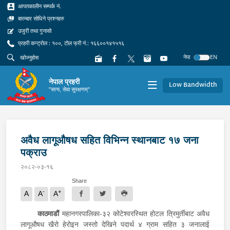
आपतकालीन सम्पर्क नं.
बारम्बार सोधिने प्रश्नहरु
उजुरी तथा गुनासो
प्रहरी कन्ट्रोल : १००, टोल फ्री नं.: १६६००१४१५१६
नेपा
EN
नेपाल प्रहरी
Low Bandwidth
"सत्य, सेवा सुरक्षणम्"
अवैध लागूऔषध सहित विभिन्न स्थानबाट १७ जना
पक्राउ
२०८२-०३-१६
Share
-
+
A
A
A
काठमाडौं
महानगरपालिका-३२ कोटेश्वरस्थित होटल त्रिमुर्तीबाट अवैध
लागूऔषध खैरो हेरोइन जस्तो देखिने पदार्थ ४ ग्राम सहित ३ जनालाई