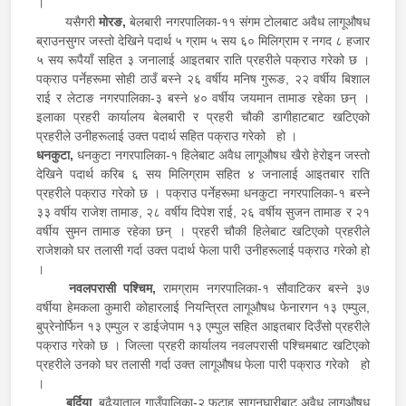
।
यसैगरी
मोरङ,
बेलबारी नगरपालिका-११ संगम टोलबाट अवैध लागूऔषध
ब्राउनसुगर जस्तो देखिने पदार्थ ५ ग्राम ५ सय ६० मिलिग्राम र नगद ८ हजार
५ सय रूपैयाँ सहित ३ जनालाई आइतबार राति प्रहरीले पक्राउ गरेको छ ।
पक्राउ पर्नेहरूमा सोही ठाउँ बस्ने २६ वर्षीय मनिष गुरूङ, २२ वर्षीय बिशाल
राई र लेटाङ नगरपालिका-३ बस्ने ४० वर्षीय जयमान तामाङ रहेका छन् ।
इलाका प्रहरी कार्यालय बेलबारी र प्रहरी चौकी डागीहाटबाट खटिएको
प्रहरीले उनीहरूलाई उक्त पदार्थ सहित पक्राउ गरेको हो ।
धनकुटा,
धनकुटा नगरपालिका-१ हिलेबाट अवैध लागूऔषध खैरो हेरोइन जस्तो
देखिने पदार्थ करिब ६ सय मिलिग्राम सहित ४ जनालाई आइतबार राति
प्रहरीले पक्राउ गरेको छ । पक्राउ पर्नेहरूमा धनकुटा नगरपालिका-१ बस्ने
३३ वर्षीय राजेश तामाङ, २८ वर्षीय दिपेश राई, २६ वर्षीय सुजन तामाङ र २१
वर्षीय सुमन तामाङ रहेका छन् । प्रहरी चौकी हिलेबाट खटिएको प्रहरीले
राजेशको घर तलासी गर्दा उक्त पदार्थ फेला पारी उनीहरूलाई पक्राउ गरेको हो
।
नवलपरासी पश्चिम,
रामग्राम नगरपालिका-१ सौवाटिकर बस्ने ३७
वर्षीया हेमकला कुमारी कोहारलाई नियन्त्रित लागूऔषध फेनारगन १३ एम्पुल,
बुप्रेनोर्फिन १३ एम्पुल र डाईजेपाम १३ एम्पुल सहित आइतबार दिउँसो प्रहरीले
पक्राउ गरेको छ । जिल्ला प्रहरी कार्यालय नवलपरासी पश्चिमबाट खटिएको
प्रहरीले उनको घर तलासी गर्दा उक्त लागूऔषध फेला पारी पक्राउ गरेको हो
।
बर्दिया
, बढैयाताल गाउँपालिका-२ फुटाह सागुनघारीबाट अवैध लागूऔषध