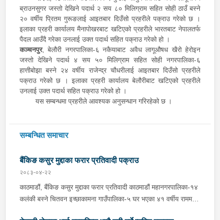
ब्राउनसुगर जस्तो देखिने पदार्थ २ सय ८० मिलिग्राम सहित सोही ठाउँ बस्ने
२० वर्षीय प्रितम गुरूङलाई आइतबार दिउँसो प्रहरीले पक्राउ गरेको छ ।
इलाका प्रहरी कार्यालय मैनापोखरबाट खटिएको प्रहरीले भारतबाट नेपालतर्फ
पैदल आउँदै गरेका उनलाई उक्त पदार्थ सहित पक्राउ गरेको हो ।
कञ्चनपुर
, बेलौरी नगरपालिका-६ नकैयाबाट अवैध लागूऔषध खैरो हेरोइन
जस्तो देखिने पदार्थ ४ सय ५० मिलिग्राम सहित सोही नगरपालिका-६
हात्तीबोझा बस्ने २४ वर्षीय राजेन्द्र चौधरीलाई आइतबार दिउँसो प्रहरीले
पक्राउ गरेको छ । इलाका प्रहरी कार्यालय बेलौरीबाट खटिएको प्रहरीले
उनलाई उक्त पदार्थ सहित पक्राउ गरेको हो ।
यस सम्बन्धमा प्रहरीले आवश्यक अनुसन्धान गरिरहेको छ ।
सम्बन्धित समाचार
बैंकिङ कसुर मुद्दाका फरार प्रतिवादी पक्राउ
२०८३-०४-२२
काठमाडौं, बैंकिङ कसुर मुद्दाका फरार प्रतिवादी काठमाडौं महानगरपालिका-१४
कलंकी बस्ने चितवन इच्छाकामना गाउँपालिका-५ घर भएका ४१ वर्षीय राममणी
त्रिपाठीलाई बुधबार प्रहरीले पक्राउ गरेको छ । जिल्ला अदालत