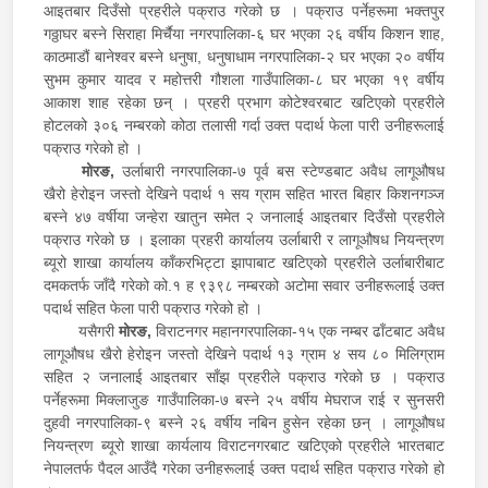
आइतबार दिउँसो प्रहरीले पक्राउ गरेको छ । पक्राउ पर्नेहरूमा भक्तपुर
गठ्ठाघर बस्ने सिराहा मिर्चैया नगरपालिका-६ घर भएका २६ वर्षीय किशन शाह,
काठमाडौं बानेश्वर बस्ने धनुषा, धनुषाधाम नगरपालिका-२ घर भएका २० वर्षीय
सुभम कुमार यादव र महोत्तरी गौशला गाउँपालिका-८ घर भएका १९ वर्षीय
आकाश शाह रहेका छन् । प्रहरी प्रभाग कोटेश्वरबाट खटिएको प्रहरीले
होटलको ३०६ नम्बरको कोठा तलासी गर्दा उक्त पदार्थ फेला पारी उनीहरूलाई
पक्राउ गरेको हो ।
मोरङ,
उर्लाबारी नगरपालिका-७ पूर्व बस स्टेण्डबाट अवैध लागूऔषध
खैरो हेरोइन जस्तो देखिने पदार्थ १ सय ग्राम सहित भारत बिहार किशनगञ्ज
बस्ने ४७ वर्षीया जन्हेरा खातुन समेत २ जनालाई आइतबार दिउँसो प्रहरीले
पक्राउ गरेको छ । इलाका प्रहरी कार्यालय उर्लाबारी र लागूऔषध नियन्त्रण
ब्यूरो शाखा कार्यालय काँकरभिट्टा झापाबाट खटिएको प्रहरीले उर्लाबारीबाट
दमकतर्फ जाँदै गरेको को.१ ह ९३९८ नम्बरको अटोमा सवार उनीहरूलाई उक्त
पदार्थ सहित फेला पारी पक्राउ गरेको हो ।
यसैगरी
मोरङ,
विराटनगर महानगरपालिका-१५ एक नम्बर ढाँटबाट अवैध
लागूऔषध खैरो हेरोइन जस्तो देखिने पदार्थ १३ ग्राम ४ सय ८० मिलिग्राम
सहित २ जनालाई आइतबार साँझ प्रहरीले पक्राउ गरेको छ । पक्राउ
पर्नेहरूमा मिक्लाजुङ गाउँपालिका-७ बस्ने २५ वर्षीय मेघराज राई र सुनसरी
दुहवी नगरपालिका-९ बस्ने २६ वर्षीय नबिन हुसेन रहेका छन् । लागूऔषध
नियन्त्रण ब्यूरो शाखा कार्यलाय विराटनगरबाट खटिएको प्रहरीले भारतबाट
नेपालतर्फ पैदल आउँदै गरेका उनीहरूलाई उक्त पदार्थ सहित पक्राउ गरेको हो