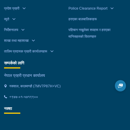
महानगरपालिका-९ बाट बुधबार पक्राउ गरेको हो । उनीहरूलाई आवश्यक
प्रदेश प्रहरी
Police Clearance Report
अनुसन्धान तथा कारबाहीको लागि वैदेशिक रोजगार विभाग ताहाचल काठमाडौं
व्यूरो
हराएका बालबालिकाहरू
पठाइएको छ ।
निर्देशनालय
पहिचान नखुलेका शवहरू र हराएका
मानिसहरुको विवरणहरु
शाखा तथा महाशाखा
तालिम प्रदायक प्रहरी कार्यालयहरू
सम्पर्कको लागि
नेपाल प्रहरी प्रधान कार्यालय
नक्साल, काठमाण्डौ (7MV7P87H+VC)
+९७७-०१-५७१९९००
नक्शा