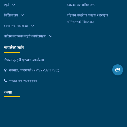
व्यूरो
हराएका बालबालिकाहरू
निर्देशनालय
पहिचान नखुलेका शवहरू र हराएका
मानिसहरुको विवरणहरु
शाखा तथा महाशाखा
तालिम प्रदायक प्रहरी कार्यालयहरू
सम्पर्कको लागि
नेपाल प्रहरी प्रधान कार्यालय
नक्साल, काठमाण्डौ (7MV7P87H+VC)
+९७७-०१-५७१९९००
नक्शा