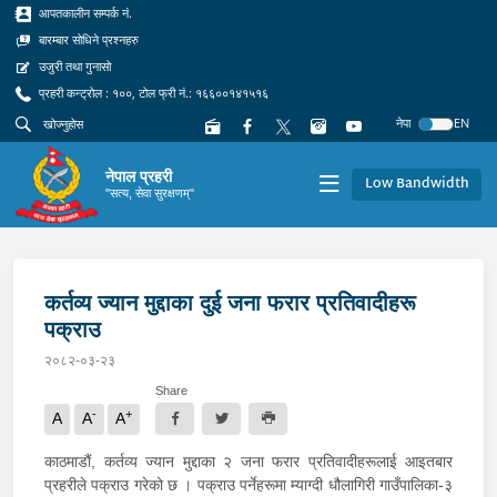
आपतकालीन सम्पर्क नं.
बारम्बार सोधिने प्रश्नहरु
उजुरी तथा गुनासो
प्रहरी कन्ट्रोल : १००, टोल फ्री नं.: १६६००१४१५१६
नेपा
EN
नेपाल प्रहरी
Low Bandwidth
"सत्य, सेवा सुरक्षणम्"
कर्तव्य ज्यान मुद्दाका दुई जना फरार प्रतिवादीहरू
पक्राउ
२०८२-०३-२३
Share
-
+
A
A
A
काठमाडौं, कर्तव्य ज्यान मुद्दाका २ जना फरार प्रतिवादीहरूलाई आइतबार
प्रहरीले पक्राउ गरेको छ । पक्राउ पर्नेहरूमा म्याग्दी धौलागिरी गाउँपालिका-३