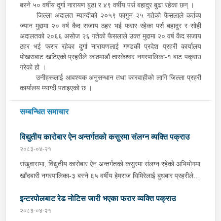
बस्ने ५० वर्षीय दुर्गा नारायण बुढा र ४९ वर्षीय पर्स बहादुर बुढा रहेका छन् ।
जिल्ला अदालत म्याग्दीको २०५९ फागुन २५ गतेको फैसलाले कर्तव्य
ज्यान मुद्दामा २० वर्ष कैद सजाय ठहर भई फरार रहेका पर्स बहादुर र सोही
अदालतको २०६६ असोज २६ गतेको फैसलाले उक्त मुद्दामा २० वर्ष कैद सजाय
ठहर भई फरार रहेका दुर्गा नारायणलाई गण्डकी प्रदेश प्रहरी कार्यालय
पोखराबाट खटिएको प्रहरीले काठमाडौं तारकेश्वर नगरपालिका-१ बाट पक्राउ
गरेको हो ।
उनीहरूलाई आवश्यक अनुसन्धान तथा कारवाहीको लागि जिल्ला प्रहरी
कार्यालय म्याग्दी पठाइएको छ ।
सम्बन्धित समाचार
विद्युतीय कारोबार ऐन अन्तर्गतको कसुरमा संलग्न व्यक्ति पक्राउ
२०८३-०४-२१
संखुवासभा, विद्युतीय कारोबार ऐन अन्तर्गतको कसुरमा संलग्न रहेको अभियोगमा
खाँदबारी नगरपालिका-३ बस्ने ६५ वर्षीय हेमराज घिमिरेलाई बुधबार प्रहरीले
पक्राउ गरेको छ । उक्त कसुर संलग्न रहेका उनलाई जिल्ला प्रहरी कार्यालय
इन्टरपोलबाट रेड नोटिस जारी भएका फरार व्यक्ति पक्राउ
संखुवासभाबाट खटिएको प्रहरीले खाँदबारी नगरपालिका-१ बाट पक्राउ गरेको
हो । उनी उपर जिल्ला अदालत संखुवासभाबाट म्याद थप अनुमति लिई यस
२०८३-०४-२१