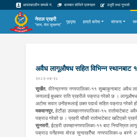
आपतकालीन सम्पर्क नं.
बारम्बार सोधिने प्रश्नहरु
उजुरी तथा गुनासो
नेपाल प्रहरी
गृहपृष्ठ
हाम्रो बारेमा
संरचना
सम
"सत्य, सेवा सुरक्षणम्"
अवैध लागूऔषध सहित विभिन्न स्थानबाट 
२०८२-०४-२८
सुर्खेत
, वीरेन्द्रनगर नगरपालिका-११ सुब्बाकुनाबाट अवैध 
जनालाई बुधबार राति प्रहरीले पक्राउ गरेको छ । लागूऔषध निय
अटोमा सवार उनीहरूलाई उक्त पदार्थ सहित पक्राउ गरेको ह
मकवानपुर,
हेटौंडा उपमहानगरपालिका-१५ रातोमाटेबाट अवैध
पक्राउ गरेको छ । प्रहरी चौकी रातोमाटेबाट खटिएको प्रह
सुनसरी
, ईटहरी उपमहानगरपालिका-११ बाट नियन्त्रित लाग
पक्राउ पर्नेहरुमा मोरङ सुन्दरहरैँचा नगरपालिका-७ बस्न