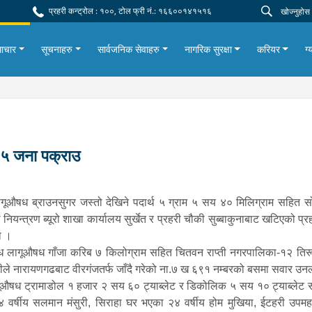
प्रहरी कन्ट्रोल : १००, टोल फ्री नं.: १६६००१४१५१६
ाचार
सूचनाहरु
सार्वजनिक सेवाहरु
नागरिक सुरक्षा
करियर
ग्
१५ जना पक्राउ
लागूऔषध ब्राउनसुगर जस्तो देखिने पदार्थ ५ ग्राम ५ सय ४० मिलिग्राम सहित स
न्त्रण ब्यूरो शाखा कार्यालय सुर्खेत र प्रहरी चौकी सुब्बाकुनाबाट खटिएको प्रह
ो ।
 लागूऔषध गाँजा करिब ७ किलोग्राम सहित चितवन राप्ती नगरपालिका-१२ तिरूवा 
रीले नारायणगढबाट वीरगंजतर्फ जाँदै गरेको ना.७ ख ६९१ नम्बरको बसमा सवार उनल
ूऔषध ट्रामाडोल १ हजार २ सय ६० ट्याब्लेट र डिकोलिक ५ सय १० ट्याब्लेट स
े २४ वर्षीय सलमान मंसुरी, सिराहा घर भएका २४ वर्षीय होम मुखिया, ईटहरी उ