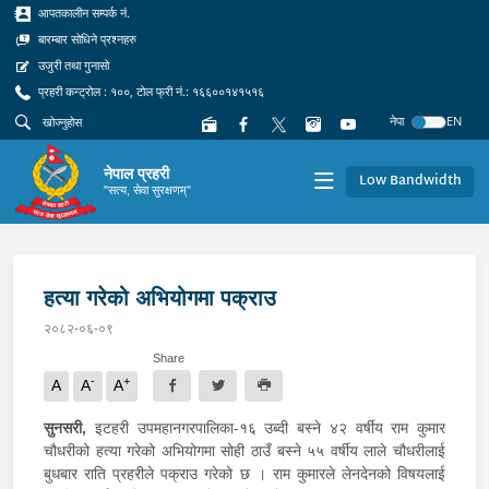
आपतकालीन सम्पर्क नं.
बारम्बार सोधिने प्रश्नहरु
उजुरी तथा गुनासो
प्रहरी कन्ट्रोल : १००, टोल फ्री नं.: १६६००१४१५१६
नेपा
EN
नेपाल प्रहरी
Low Bandwidth
"सत्य, सेवा सुरक्षणम्"
हत्या गरेको अभियोगमा पक्राउ
२०८२-०६-०९
Share
-
+
A
A
A
सुनसरी,
इटहरी उपमहानगरपालिका-१६ उब्दी बस्ने ४२ वर्षीय राम कुमार
चौधरीको हत्या गरेको अभियोगमा सोही ठाउँ बस्ने ५५ वर्षीय लाले चौधरीलाई
बुधबार राति प्रहरीले पक्राउ गरेको छ । राम कुमारले लेनदेनको विषयलाई