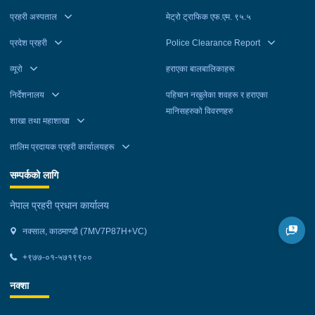
प्रहरी अस्पताल
मेट्रो ट्राफिक एफ.एम. ९५.५
प्रदेश प्रहरी
Police Clearance Report
व्यूरो
हराएका बालबालिकाहरू
निर्देशनालय
पहिचान नखुलेका शवहरू र हराएका
मानिसहरुको विवरणहरु
शाखा तथा महाशाखा
तालिम प्रदायक प्रहरी कार्यालयहरू
सम्पर्कको लागि
नेपाल प्रहरी प्रधान कार्यालय
नक्साल, काठमाण्डौ (7MV7P87H+VC)
+९७७-०१-५७१९९००
नक्शा