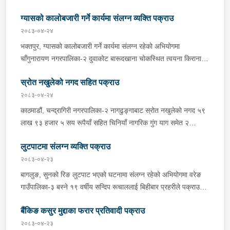
नगरपालिका-११ राम्पा बस्ने १९ वर्षीय रोशन भन्ने भुवन सिंह कार्कीलाई
ग्यासको कालोबजारी गर्ने कार्यमा संलग्न व्यक्ति पक्राउ
आइतबार बिहान प्रहरीले पक्राउ गरेको छ । तोई बहादुर आफ्नै घरमा शनिबार
बिहान मृत अवस्थामा फेला परेको घटनाको अनुसन्धानको क्रममा जिल्ला
२०८३-०४-२४
प्रहरी कार्यालय सोलुखुम्बु समेतबाट खटिएको प्रहरीले भुवन सिंहलाई पक्राउ
भक्तपुर, ग्यासको कालोबजारी गर्ने कार्यमा संलग्न रहेको अभियोगमा
गरेको हो । अनुसन्धानको क्रममा भुवन सिंहले आपसी वादविवादको क्रममा
चाँगुनारायण नगरपालिका-‍२ दुवाकोट बारूदखाना चोकस्थित त्वयना किराना
चक्कु प्रहार गरी तोई बहादुरको हत्या गरेको खुल्न आएको छ । यस सम्बन्धमा
पसल संचालन गरी बस्ने ५७ वर्षीय तुलसीराम त्वयनालाई शनिबार प्रहरीले
प्रहरीले आवश्यक अनुसन्धान गरिरहेको छ ।
स्रोत नखुलेको नगद सहित पक्राउ
पक्राउ गरेको छ । तुलसीरामले उपभोक्ताहरूलाई एलपी ग्यास प्रति
सिलिण्डर ७ हजार रूपैयाँको दरले विक्री वितरण गरेको भन्ने खबर प्राप्त
२०८३-०४-२४
हुनासाथ जिल्ला प्रहरी परिसर भक्तपुरबाट खटिएको प्रहरीले उनलाई पक्राउ
काठमाडौं, चन्द्रागिरी नगरपालिका-२ नागढुङ्गाबाट स्रोत नखुलेको नगद ५९
गरेको हो ।यस सम्बन्धमा प्रहरीले आवश्यक अनुसन्धान गरिरहेको छ ।
लाख ९३ हजार ५ सय रूपैयाँ सहित चिनियाँ नागरिक गुंग याग समेत २
जनालाई शनिबार साँझ प्रहरीले पक्राउ गरेको छ । प्रहरी प्रभाग
लुटपाटमा संलग्न व्यक्ति पक्राउ
नागढुङ्गाबाट खटिएको प्रहरीले सप्तरीबाट काठमाडौंतर्फ आउँदै गरेको ज.१ च
१६६४ नम्बरको स्कारपियोलाई जाँच गर्दा उक्त नगद फेला पारी स्कारपियोमा
२०८३-०४-२३
सवार उनीहरूलाई पक्राउ गरेको हो । यस सम्बन्धमा प्रहरीले आवश्यक
बागलुङ, सुनको रिङ लुटपाट भएको घटनामा संलग्न रहेको अभियोगमा वरेङ
अनुसन्धान गरिरहेको छ ।
गाउँपालिका-३ बस्ने १९ वर्षीय सन्दिप रूचाललाई बिहीबार प्रहरीले पक्राउ
गरेको छ । सन्दिपले वरेङ गाउँपालिका-३ बाटाकाचौर मजुवामा पीडितलाई डर,
बैंकिङ कसुर मुद्दाका फरार प्रतिवादी पक्राउ
धाक धम्की दिई सुनको रिङ लुटेको भन्ने खबर प्राप्त हुनासाथ इलाका प्रहरी
कार्यालय वरेङबाट खटिएको प्रहरीले उनलाई पक्राउ गरेको हो । उनी उपर
२०८३-०४-२३