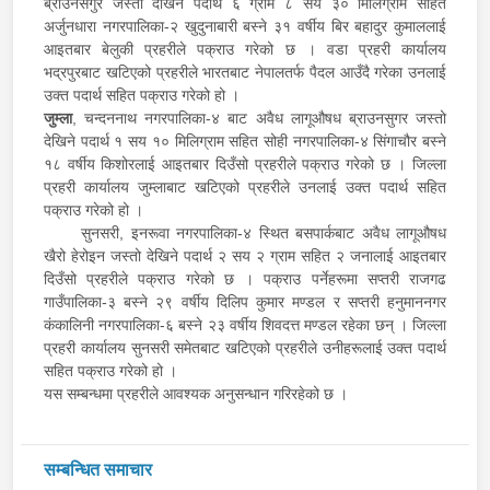
ब्राउनसगुर जस्तो देखिने पदार्थ ६ ग्राम ८ सय ३० मिलिग्राम सहित
अर्जुनधारा नगरपालिका-२ खुदुनाबारी बस्ने ३१ वर्षीय बिर बहादुर कुमाललाई
आइतबार बेलुकी प्रहरीले पक्राउ गरेको छ । वडा प्रहरी कार्यालय
भद्रपुरबाट खटिएको प्रहरीले भारतबाट नेपालतर्फ पैदल आउँदै गरेका उनलाई
उक्त पदार्थ सहित पक्राउ गरेको हो ।
जुम्ला
, चन्दननाथ नगरपालिका-४ बाट अवैध लागूऔषध ब्राउनसुगर जस्तो
देखिने पदार्थ १ सय १० मिलिग्राम सहित सोही नगरपालिका-४ सिंगाचौर बस्ने
१८ वर्षीय किशोरलाई आइतबार दिउँसो प्रहरीले पक्राउ गरेको छ । जिल्ला
प्रहरी कार्यालय जुम्लाबाट खटिएको प्रहरीले उनलाई उक्त पदार्थ सहित
पक्राउ गरेको हो ।
सुनसरी, इनरूवा नगरपालिका-४ स्थित बसपार्कबाट अवैध लागूऔषध
खैरो हेरोइन जस्तो देखिने पदार्थ २ सय २ ग्राम सहित २ जनालाई आइतबार
दिउँसो प्रहरीले पक्राउ गरेको छ । पक्राउ पर्नेहरूमा सप्तरी राजगढ
गाउँपालिका-३ बस्ने २९ वर्षीय दिलिप कुमार मण्डल र सप्तरी हनुमाननगर
कंकालिनी नगरपालिका-६ बस्ने २३ वर्षीय शिवदत्त मण्डल रहेका छन् । जिल्ला
प्रहरी कार्यालय सुनसरी समेतबाट खटिएको प्रहरीले उनीहरूलाई उक्त पदार्थ
सहित पक्राउ गरेको हो ।
यस सम्बन्धमा प्रहरीले आवश्यक अनुसन्धान गरिरहेको छ ।
सम्बन्धित समाचार