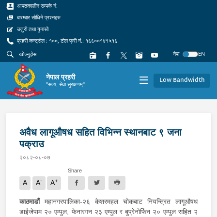
आपतकालीन सम्पर्क नं.
बारम्बार सोधिने प्रश्नहरु
उजुरी तथा गुनासो
प्रहरी कन्ट्रोल : १००, टोल फ्री नं.: १६६००१४१५१६
नेपा
EN
नेपाल प्रहरी
Low Bandwidth
"सत्य, सेवा सुरक्षणम्"
अवैध लागूऔषध सहित विभिन्न स्थानबाट ९ जना
पक्राउ
२०८२-०८-०७
Share
-
+
A
A
A
काठमाडौं
महानगरपालिका-२६ केशरमहल चोकबाट नियन्त्रित लागूऔषध
डाईजेपाम २० एम्पुल, फेनारगन २३ एम्पुल र बुप्रेनोर्फिन २० एम्पुल सहित २