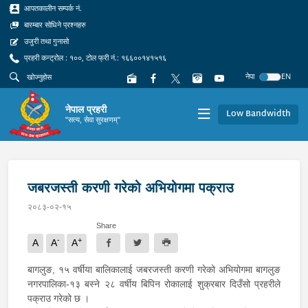
आपतकालीन सम्पर्क नं.
बारम्बार सोधिने प्रश्नहरु
उजुरी तथा गुनासो
प्रहरी कन्ट्रोल : १००, टोल फ्री नं.: १६६००१४१५१६
नेपा
EN
नेपाल प्रहरी
Low Bandwidth
"सत्य, सेवा सुरक्षणम्"
जबरजस्ती करणी गरेको अभियोगमा पक्राउ
२०८३-०२-१५
Share
-
+
A
A
A
बागलुङ, १५ वर्षीया बालिकालाई जबरजस्ती करणी गरेको अभियोगमा बागलुङ
नगरपालिका-१३ बस्ने २८ वर्षीय बिपिन रोकालाई शुक्रबार दिउँसो प्रहरीले
पक्राउ गरेको छ ।