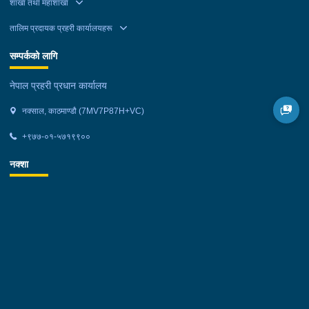
शाखा तथा महाशाखा
तालिम प्रदायक प्रहरी कार्यालयहरू
सम्पर्कको लागि
नेपाल प्रहरी प्रधान कार्यालय
नक्साल, काठमाण्डौ (7MV7P87H+VC)
+९७७-०१-५७१९९००
नक्शा