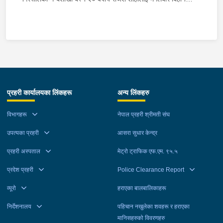
प्रहरीले पक्राउ गरेको छ । राजेशले ती बालिकालाई जबरजस्ती करणी गरेको
भन्ने उजुरीको आधारमा इलाका प्रहरी कार्यालय त्रिभुवनबस्तीबाट खटिएको
प्रहरीले उनलाई पक्राउ गरेको हो । साथै प्रहरीले थप अनुसन्धानको लागि २
जनालाई नियन्त्रणमा लिएको छ । यस सम्बन्धमा प्रहरीले आवश्यक
अनुसन्धान गरिरहेको छ ।
प्रहरी कार्यालयका लिंकहरू
अन्य लिंकहरु
विभागहरू
नेपाल प्रहरी श्रीमती संघ
उपत्यका प्रहरी
आसरा सुधार केन्द्र
प्रहरी अस्पताल
मेट्रो ट्राफिक एफ.एम. ९५.५
प्रदेश प्रहरी
Police Clearance Report
व्यूरो
हराएका बालबालिकाहरू
निर्देशनालय
पहिचान नखुलेका शवहरू र हराएका
मानिसहरुको विवरणहरु