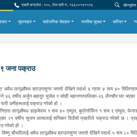
प्रहरी कन्ट्रोल : १००, टोल फ्री नं.: १६६००१४१५१६
ाचार
सूचनाहरु
सार्वजनिक सेवाहरु
नागरिक सुरक्षा
करियर
ग्
१९ जना पक्राउ
ाट अवैध लागूऔषध ब्राउनसुगर जस्तो देखिने पदार्थ ६ ग्राम ४ सय ४० मिलिग
बस्ने ४६ वर्षीय अर्जुन बहादुर भुजेल र सोही महानगरपालिका-२६ लैनचौर घर भएका २
ला पारी उनीहरूलाई पक्राउ गरेको हो ।
त्रित लागूऔषध डाइजेपाम १ सय ४० एम्पुल, बुप्रेनोर्फिन १ सय ९ एम्पुल, फे
भएका २९ वर्षीय सुजन लामालाई शनिबार दिउँसो प्रहरीले पक्राउ गरेको छ । प्रह
ाउ गरेको हो ।
 विष्णु चौधरीलाई अवैध लागूऔषध ब्राउनसुगर जस्तो देखिने पदार्थ ५ सय ८० मि