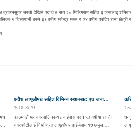
 ब्राउनसुगर जस्तो देखिने पदार्थ ७ सय २० मिलिग्राम सहित ३ जनालाइ शनिबार द
ालिका-१ चिसापानी बस्ने ३६ वर्षीय महेन्द्र मल्ल र २४ वर्षीय प्रदिप राना क्षेत
ो छ ।
अवैध लागूऔषध सहित विभिन्न स्थानबाट २७ जना
करि
२०८३-०४-२१
२०८
पक्राउ
औषध
काठमाडौं महानगरपालिका-१६ वाईपास बस्ने ५३ वर्षीया शान्ती
धनक
उ
नगरकोटीलाई नियन्त्रित लागूऔषध डाईजेपाम १७ एम्पुल,
लाग