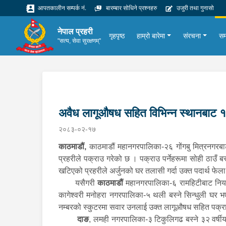
आपतकालीन सम्पर्क नं.
बारम्बार सोधिने प्रश्नहरु
उजुरी तथा गुनासो
नेपाल प्रहरी
गृहपृष्ठ
हाम्रो बारेमा
संरचना
सम
"सत्य, सेवा सुरक्षणम्"
अवैध लागूऔषध सहित विभिन्न स्थानबाट 
२०८३-०२-१७
काठमाडौं,
काठमाडौं महानगरपालिका-२६ गोंगबु मित्रनगरब
प्रहरीले पक्राउ गरेको छ । पक्राउ पर्नेहरूमा सोही ठाउँ 
खटिएको प्रहरीले अर्जुनको घर तलासी गर्दा उक्त पदार्थ फे
यसैगरी
काठमाडौं
महानगरपालिका-६ रामहिटीबाट नियन्
कागेश्‍वरी मनोहरा नगरपालिका-५ थली बस्ने सिन्धुली घर 
नम्बरको स्कुटरमा सवार उनलाई उक्त लागूऔषध सहित पक्र
दाङ
, लमही नगरपालिका-३ टिकुलिगढ बस्ने ३२ वर्षीय