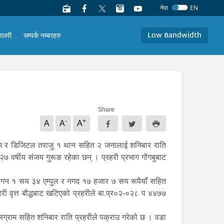
नेपा
EN
Low Bandwidth
यालरी
सम्पर्क नम्बरहरु
Share
-
+
A
A
A
्राम र डिजिटल तराजु १ थान सहित २ जनालाई शनिबार राति
७ वर्षीय संजय गुरूङ रहेका छन् । प्रहरी प्रभाग गोंगबुबाट
नारगन १ सय ३४ एम्पुल र नगद १७ हजार ७ सय रूपैयाँ सहित
री वृत्त बौद्धबाट खटिएको प्रहरीले बा.प्र०२-०२८ प ४४७७
लिग्राम सहित शनिबार राति प्रहरीले पक्राउ गरेको छ । वडा