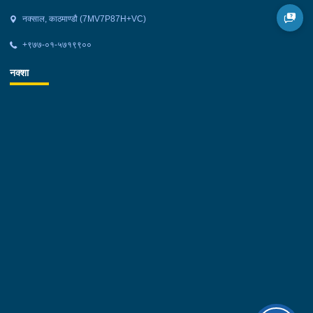
नक्साल, काठमाण्डौ (7MV7P87H+VC)
+९७७-०१-५७१९९००
नक्शा