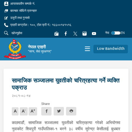
आपतकालीन सम्पर्क नं.
बारम्बार सोधिने प्रश्नहरु
उजुरी तथा गुनासो
प्रहरी कन्ट्रोल : १००, टोल फ्री नं.: १६६००१४१५१६
नेपा
EN
नेपाल प्रहरी
Low Bandwidth
"सत्य, सेवा सुरक्षणम्"
सामाजिक सञ्जालमा युवतीको चरित्रहत्या गर्ने व्यक्ति
पक्राउ
२०८१-०८-१४
Share
-
+
A
A
A
काठमाडौं, सामाजिक सञ्जालमा युवतीको चरित्रहत्या गरेको अभियोगमा
नुवाकोट शिवपुरी गाउँपालिका-१ बस्ने ३८ वर्षीय सुरेन्द्र केसीलाई बुधबार