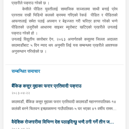
प्रहरीले पक्राउ गरेको छ ।
केसीले पीडित युवतीलाई सामाजिक सञ्जालमा साथी बनाई प्रेम
प्रस्ताव राखी भिडियो कलको क्रममा गरिएको रेकर्ड पीडित र पीडितको
आफन्तलाई समेत पठाई अपमान र बेइज्जत गरी चरित्र हत्या गरेको भन्ने
पीडितको उजुरीको आधारमा साइबर ब्यूरोबाट खटिएको प्रहरीले उनलाई
पक्राउ गरेको हो ।
उनलाई विद्युतीय कारोबार ऐन, २०६३ अन्तर्गतको कसूरमा जिल्ला अदालत
काठमाडौंबाट ५ दिन म्याद थप अनुमति लिई यस सम्बन्धमा प्रहरीले आवश्यक
अनुसन्धान गरिरहेको छ ।
सम्बन्धित समाचार
बैंकिङ कसुर मुद्दाका फरार प्रतिवादी पक्राउ
२०८३-०४-२२
काठमाडौं, बैंकिङ कसुर मुद्दाका फरार प्रतिवादी काठमाडौं महानगरपालिका-१४
कलंकी बस्ने चितवन इच्छाकामना गाउँपालिका-५ घर भएका ४१ वर्षीय राममणी
त्रिपाठीलाई बुधबार प्रहरीले पक्राउ गरेको छ । जिल्ला अदालत
वैदेशिक रोजगारीमा विभिन्न देश पठाइदिन्छु भन्दै ठगी गर्ने तीन जना
काठमाडौंको २०८२ असार १० गतेको फैसला उक्त मुद्दामा ७३ हजार ३ सय
२०८३-०४-२२