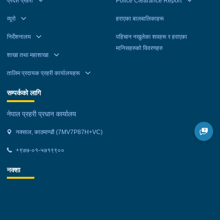
प्रदेश प्रहरी
Police Clearance Report
व्यूरो
हराएका बालबालिकाहरू
निर्देशनालय
पहिचान नखुलेका शवहरू र हराएका
मानिसहरुको विवरणहरु
शाखा तथा महाशाखा
तालिम प्रदायक प्रहरी कार्यालयहरू
सम्पर्कको लागि
नेपाल प्रहरी प्रधान कार्यालय
नक्साल, काठमाण्डौ (7MV7P87H+VC)
+९७७-०१-५७१९९००
नक्शा