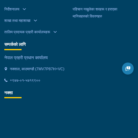
निर्देशनालय
पहिचान नखुलेका शवहरू र हराएका
मानिसहरुको विवरणहरु
शाखा तथा महाशाखा
तालिम प्रदायक प्रहरी कार्यालयहरू
सम्पर्कको लागि
नेपाल प्रहरी प्रधान कार्यालय
नक्साल, काठमाण्डौ (7MV7P87H+VC)
+९७७-०१-५७१९९००
नक्शा