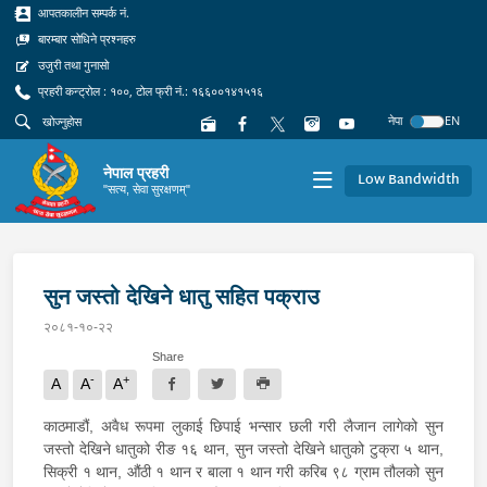
आपतकालीन सम्पर्क नं.
बारम्बार सोधिने प्रश्नहरु
उजुरी तथा गुनासो
प्रहरी कन्ट्रोल : १००, टोल फ्री नं.: १६६००१४१५१६
नेपा
EN
नेपाल प्रहरी
Low Bandwidth
"सत्य, सेवा सुरक्षणम्"
सुन जस्तो देखिने धातु सहित पक्राउ
२०८१-१०-२२
Share
-
+
A
A
A
काठमाडौं, अवैध रूपमा लुकाई छिपाई भन्सार छली गरी लैजान लागेको सुन
जस्तो देखिने धातुको रीङ १६ थान, सुन जस्तो देखिने धातुको टुक्रा ५ थान,
सिक्री १ थान, औंठी १ थान र बाला १ थान गरी करिब ९८ ग्राम तौलको सुन