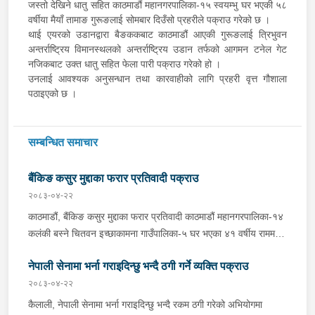
जस्तो देखिने धातु सहित काठमाडौं महानगरपालिका-१५ स्वयम्भु घर भएकी ५८
वर्षीया मैयाँ तामाङ गुरूङलाई सोमबार दिउँसो प्रहरीले पक्राउ गरेको छ ।
थाई एयरको उडानद्वारा बैङककबाट काठमाडौं आएकी गुरूङलाई त्रिभुवन
अन्तर्राष्ट्रिय विमानस्थलको अन्तर्राष्ट्रिय उडान तर्फको आगमन टनेल गेट
नजिकबाट उक्त धातु सहित फेला पारी पक्राउ गरेको हो ।
उनलाई आवश्यक अनुसन्धान तथा कारवाहीको लागि प्रहरी वृत्त गौशाला
पठाइएको छ ।
सम्बन्धित समाचार
बैंकिङ कसुर मुद्दाका फरार प्रतिवादी पक्राउ
२०८३-०४-२२
काठमाडौं, बैंकिङ कसुर मुद्दाका फरार प्रतिवादी काठमाडौं महानगरपालिका-१४
कलंकी बस्ने चितवन इच्छाकामना गाउँपालिका-५ घर भएका ४१ वर्षीय राममणी
त्रिपाठीलाई बुधबार प्रहरीले पक्राउ गरेको छ । जिल्ला अदालत
नेपाली सेनामा भर्ना गराइदिन्छु भन्दै ठगी गर्ने व्यक्ति पक्राउ
काठमाडौंको २०८२ असार १० गतेको फैसला उक्त मुद्दामा ७३ हजार ३ सय
९० रूपैयाँ जरिवाना, ५ दिन कैद र क्षतिपूर्ति बापत २ हजार ९ सय ३६ रूपैयाँ
२०८३-०४-२२
पीडित राहत कोषमा जम्मा गराउने ठहर भई फरार रहेका उनलाई काठमाडौं
कैलाली, नेपाली सेनामा भर्ना गराइदिन्छु भन्दै रकम ठगी गरेको अभियोगमा