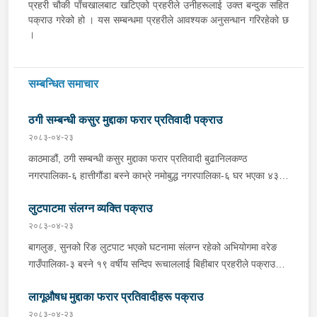
प्रहरी चौकी पाँचखालबाट खटिएको प्रहरीले उनीहरूलाई उक्त बन्दुक सहित
पक्राउ गरेको हो । यस सम्बन्धमा प्रहरीले आवश्यक अनुसन्धान गरिरहेको छ
।
सम्बन्धित समाचार
ठगी सम्बन्धी कसुर मुद्दाका फरार प्रतिवादी पक्राउ
२०८३-०४-२३
काठमाडौं, ठगी सम्बन्धी कसुर मुद्दाका फरार प्रतिवादी बुढानिलकण्ठ
नगरपालिका-६ हात्तीगौंडा बस्ने काभ्रे नमोबुद्ध नगरपालिका-६ घर भएका ४३
वर्षीय सूर्यमान तामाङलाई बिहीबार प्रहरीले पक्राउ गरेको छ । उक्त मुद्दामा
लुटपाटमा संलग्न व्यक्ति पक्राउ
फरार रहेका उनलाई काठमाडौं उपत्यका अपराध अनुसन्धान कार्यालय टेकुबाट
खटिएको प्रहरीले काठमाडौं महानगरपालिका-४ धुम्बाराहीबाट पक्राउ गरेको हो
२०८३-०४-२३
। उनलाई फैसला कार्यान्वयनको लागि जिल्ला अदालत काठमाडौंमा पेश गरिएको
बागलुङ, सुनको रिङ लुटपाट भएको घटनामा संलग्न रहेको अभियोगमा वरेङ
छ ।
गाउँपालिका-३ बस्ने १९ वर्षीय सन्दिप रूचाललाई बिहीबार प्रहरीले पक्राउ
गरेको छ । सन्दिपले वरेङ गाउँपालिका-३ बाटाकाचौर मजुवामा पीडितलाई डर,
लागूऔषध मुद्दाका फरार प्रतिवादीहरू पक्राउ
धाक धम्की दिई सुनको रिङ लुटेको भन्ने खबर प्राप्त हुनासाथ इलाका प्रहरी
कार्यालय वरेङबाट खटिएको प्रहरीले उनलाई पक्राउ गरेको हो । उनी उपर
२०८३-०४-२३