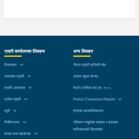
पक्राउ पर्नेहरूमा बुढानिलकण्ठ नगरपालिका-८ बालुवाखानी बस्ने धनुषा घर
भएका ३८ वर्षीय घनश्याम क्रामछाकी, बुढानिलकण्ठ नगरपालिका-१३ भंगाल
बस्ने तनहुँ घर भएका २४ वर्षीय अन्जान दाश र काठमाडौं महानगरपालिका-८
जयबागेश्वरी बस्ने २८ वर्षीय सजिर श्रेष्ठ रहेका छन् । बुढानिलकण्ठ
नगरपालिका-९ पिपलबोटस्थित घरबाट साउन १२ गते र सोही नगरपालिका-१२
राधाकृष्ण मन्दिरस्थित घरबाट साउन २० गते सुन तथा चाँदीका गरगहना, नगद
र मोबाइल शृङखलाबद्ध रूपमा चोरी भएको घटनाको अनुसन्धानको क्रममा
प्रहरी कार्यालयका लिंकहरू
अन्य लिंकहरु
काठमाडौं उपत्यका अपराध अनुसन्धान कार्यालय टेकु समेतबाट खटिएको
प्रहरीले उक्त कार्यमा संलग्न उनीहरूलाई काठमाडौंको विभिन्न स्थानबाट
विभागहरू
नेपाल प्रहरी श्रीमती संघ
पक्राउ गरेको हो । उनीहरूलाई आवश्यक अनुसन्धान तथा कारबाहीको लागि
जिल्ला प्रहरी परिसर काठमाडौं पठाइएको छ ।
उपत्यका प्रहरी
आसरा सुधार केन्द्र
प्रहरी अस्पताल
मेट्रो ट्राफिक एफ.एम. ९५.५
प्रदेश प्रहरी
Police Clearance Report
व्यूरो
हराएका बालबालिकाहरू
निर्देशनालय
पहिचान नखुलेका शवहरू र हराएका
मानिसहरुको विवरणहरु
शाखा तथा महाशाखा