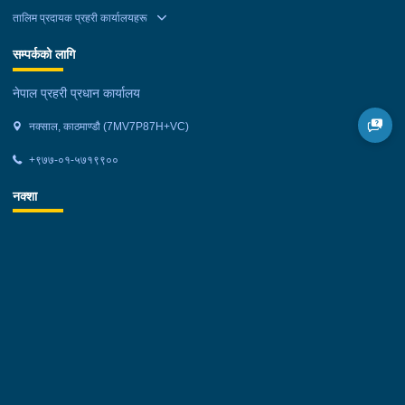
तालिम प्रदायक प्रहरी कार्यालयहरू
सम्पर्कको लागि
नेपाल प्रहरी प्रधान कार्यालय
नक्साल, काठमाण्डौ (7MV7P87H+VC)
+९७७-०१-५७१९९००
नक्शा