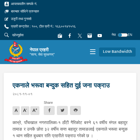
आपतकालीन सम्पर्क नं.
बारम्बार सोधिने प्रश्नहरु
उजुरी तथा गुनासो
प्रहरी कन्ट्रोल : १००, टोल फ्री नं.: १६६००१४१५१६
नेपा
EN
नेपाल प्रहरी
Low Bandwidth
"सत्य, सेवा सुरक्षणम्"
एकनाले भरूवा बन्दुक सहित दुई जना पक्राउ
२०८१-११-०१
Share
-
+
A
A
A
काभ्रे, पाँचखाल नगरपालिका-१ ठाँटी गैरिकोट बस्ने ६१ वर्षीय मंगल बहादुर
तामाङ र उनकै छोरा ३२ वर्षीय सन्त बहादुर तामाङलाई एकनाले भरूवा बन्दुक
१ थान सहित बुधबार राति प्रहरीले पक्राउ गरेको छ ।