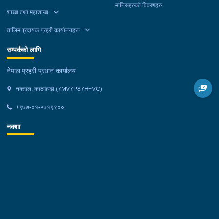
मानिसहरुको विवरणहरु
शाखा तथा महाशाखा
तालिम प्रदायक प्रहरी कार्यालयहरू
सम्पर्कको लागि
नेपाल प्रहरी प्रधान कार्यालय
नक्साल, काठमाण्डौ (7MV7P87H+VC)
+९७७-०१-५७१९९००
नक्शा