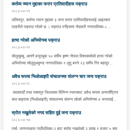
विभाग ताहाचल काठमाडौं पठाइएको छ ।
कर्तव्य ज्यान मुद्दाका फरार प्रतिवादीहरू पक्राउ
भट्टलाई आइतबार प्रहरीले पक्राउ गरेको छ ।नवराजले क्रोएसिया
पठाइदिन्छु भन्दै १ जना पीडितबाट ८ लाख ५० हजार रूपैयाँ लिई सम्पर्कविहीन
२०८३-०४-१९
भएको भन्ने उजुरीको आधारमा काठमाडौं उपत्यका अपराध अनुसन्धान कार्यालय
ललितपुर, कर्तव्य ज्यान मुद्दाका ३ जना फरार प्रतिवादीहरूलाई आइतबार
टेकुबाट खटिएको प्रहरीले उनलाई काठमाडौं महानगरपालिका-३१ बाट पक्राउ
प्रहरीले पक्राउ गरेको छ । पक्राउ पर्नेहरूमा गोदावरी नगरपालिका-८
गरेको हो । उनलाई आवश्यक अनुसन्धान तथा कारबाहीको लागि वैदेशिक
डुकुछाप बस्ने ३० वर्षीय प्रदिप थापा मगर, ३० वर्षीय प्रबिन थापा मगर र ३०
रोजगार विभाग ताहाचल काठमाडौं पठाइएको छ ।
हत्या गरेको अभियोगमा पक्राउ
वर्षीय गोपिनी थापा मगर रहेका छन् ।गोदावरी नगरपालिका-८ डुकुछापकी एक
युवतीको २०७७ चैत २ गते हत्या भएको घटनामा संलग्न रही फरार रहेका
२०८३-०४-१९
उनीहरूलाई जिल्ला प्रहरी परिसर ललितपुरबाट खटिएको प्रहरीले पक्राउ
सोलुखुम्बु, आफ्नै हजुरबुबा ५० वर्षीय कृष्ण गोपाल विश्वकर्माको हत्या गरेको
गरेको छ ।उनीहरू उपर जिल्ला अदालत ललितपुरबाट ३ दिन म्याद थप
अभियोगमा सोलुदुधकुण्ड नगरपालिका-१ लुदु बस्ने २३ वर्षीय निर बहादुर
अनुमति लिई यस सम्बन्धमा प्रहरीले आवश्यक अनुसन्धान गरिरहेको छ ।
विश्वकर्मालाई मंगलबार दिउँसो प्रहरीले पक्राउ गरेको छ ।निर बहादुरले
अवैध रूपमा भिओआइपी संचालनमा संलग्न चार जना पक्राउ
सोमबार राति कुटपिट गर्दा कृष्ण गोपाल गम्भीर घाइते भएको भन्ने खबर प्राप्त
हुनासाथ प्रहरी चौकी नुनथलाबाट खटिएको प्रहरीले निर बहादुरलाई पक्राउ
२०८३-०४-१८
गरेको हो । गम्भीर घाइते भएका कृष्ण गोपालको स्वास्थ्य चौकी नुनथलामा
काठमाडौं तथा भक्तपुर जिल्लाका विभिन्न स्थानबाट अवैध रूपमा अन्तर्राष्ट्रिय
उपचारको क्रममा मंगलबार दिउँसो मृत्यु भएको हो । यस सम्बन्धमा प्रहरीले
कल बाइपास (भिओआइपी) संचालनमा संलग्न रहेको अभियोगमा ४ जनालाई
आवश्यक अनुसन्धान गरिरहेको छ ।
प्रहरीले पक्राउ गरेको छ । पक्राउ पर्नेहरूमा काठमाडौं महानगरपालिका-८
स्रोत नखुलेको नगद सहित दुई जना पक्राउ
जयबागेश्वरी डेरा गरी बस्ने गोरखा घर भएका २२ को वर्षीय प्रोशेस गुरूङ,
काठमाडौं महानगरपालिका-७ गणेशस्थान बस्ने शंखरापुर नगरपालिका-१ घर
२०८३-०४-१७
भएकी २० वर्षीया मुना श्रेष्ठ, भक्तपुर सूर्यविनायक नगरपालिका-४ डेरा गरी
पर्सा, जगरनाथपुर गाउँपालिका-२ बाट स्रोत नखुलेको २ लाख ९ हजार ५ सय