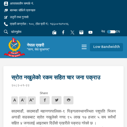
आपतकालीन सम्पर्क नं.
बारम्बार सोधिने प्रश्नहरु
उजुरी तथा गुनासो
प्रहरी कन्ट्रोल : १००, टोल फ्री नं.: १६६००१४१५१६
नेपा
EN
नेपाल प्रहरी
Low Bandwidth
"सत्य, सेवा सुरक्षणम्"
स्रोत नखुलेको रकम सहित चार जना पक्राउ
२०८२-०१-२२
Share
-
+
A
A
A
काठमाडौं, काठमाडौं महानगरपालिका-९ पिङ्गलास्थानस्थित पशुपति भिजन
अगाडी सडकबाट स्रोत नखुलेको नगद ९५ लाख १७ हजार ५ सय रूपैयाँ
सहित ४ जनालाई आइतबार दिउँसो प्रहरीले पक्राउ गरेको छ ।