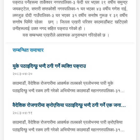
पक्राउ पर्नेहरूमा तार्केश्वर नगरपालिका-३ फेदी घर भएका २९ वर्षीय समुन्द्र
जमकट्टेल, सप्तरी सप्तकोशी नगरपालिका-१ घर भएका ४३ वर्षीय गणेश राई,
लमजुङ दोदी गाउँपालिका-३ घर भएका ३१ वर्षीय सन्तोष गुरूङ र ३९ वर्षीय
सन्तोष घिमिरे रहेका छन् । जिल्ला प्रहरी परिसर काठमाडौंबाट खटिएको
उनीहरूलाई उक्त नगद सहित पक्राउ गरेको हो ।
यस सम्बन्धमा प्रहरीले आवश्यक अनुसन्धान गरिरहेको छ ।
सम्बन्धित समाचार
युके पठाइदिन्छु भन्दै ठगी गर्ने व्यक्ति पक्राउ
२०८३-०४-२०
काठमाडौं, वैदेशिक रोजगारीमा आकर्षक तलबको प्रलोभनमा पारी युके
पठाइदिन्छु भन्दै रकम ठगी गरेको अभियोगमा काठमाडौं महानगरपालिका-३१
बस्ने धनुषा जनकनन्दिनी गाउँपालिका-२ घर भएका २६ वर्षीय रिजवान शेषलाई
वैदेशिक रोजगारीमा क्रोएसिया पठाइदिन्छु भन्दै ठगी गर्ने एक जना
मंगलबार प्रहरीले पक्राउ गरेको छ । रिजवानले युके पठाइदिन्छु भन्दै १
जना पीडितबाट ७ लाख रूपैयाँ लिई सम्पर्कविहीन भएको भन्ने पीडितको
२०८३-०४-१९
पक्राउ
उजुरीको आधारमा काठमाडौं उपत्यका अपराध अनुसन्धान कार्यालय टेकुबाट
काठमाडौं, वैदेशिक रोजगारीमा आकर्षक तलबको प्रलोभनमा पारी क्रोएसिया
खटिएको प्रहरीले उनलाई काठमाडौं महानगरपालिका-३१ बाट पक्राउ गरेको
पठाइदिन्छु भन्दै रकम ठगी गरेको अभियोगमा काठमाडौं महानगरपालिका-३१
हो । उनलाई आवश्यक अनुसन्धान तथा कारबाहीको लागि वैदेशीक रोजगार
बस्ने कन्चनपुर भीमदत्त नगरपालिका-११ घर भएका ४४ वर्षीय नवराज