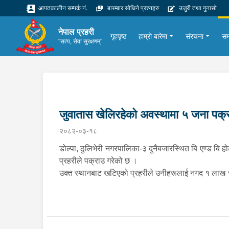
आपतकालीन सम्पर्क नं.
बारम्बार सोधिने प्रश्नहरु
उजुरी तथा गुनासो
नेपाल प्रहरी
गृहपृष्ठ
हाम्रो बारेमा
संरचना
सम
"सत्य, सेवा सुरक्षणम्"
जुवातास खेलिरहेको अवस्थामा ५ जना पक्
२०८२-०३-१८
डोल्पा, ठुलिभेरी नगरपालिका-३ दुनैबजारस्थित बि एण्ड बि 
प्रहरीले पक्राउ गरेको छ ।
उक्त स्थानबाट खटिएको प्रहरीले उनीहरूलाई नगद १ लाख १