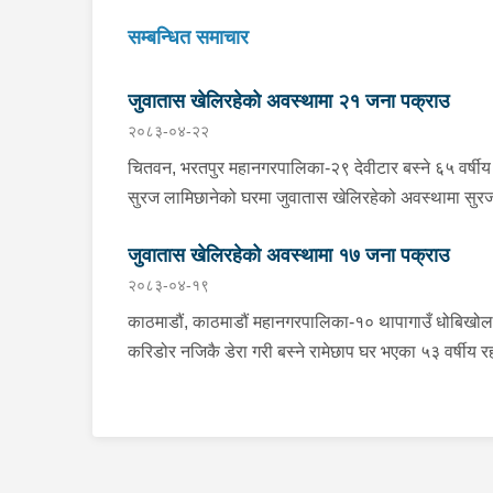
सम्बन्धित समाचार
जुवातास खेलिरहेको अवस्थामा २१ जना पक्राउ
२०८३-०४-२२
चितवन, भरतपुर महानगरपालिका-२९ देवीटार बस्ने ६५ वर्षीय
सुरज लामिछानेको घरमा जुवातास खेलिरहेको अवस्थामा सुर
समेत ७ जनालाई बिहीबार दिउँसो प्रहरीले पक्राउ गरेको छ 
जुवातास खेलिरहेको अवस्थामा १७ जना पक्राउ
जिल्ला प्रहरी कार्यालय चितवनबाट खटिएको प्रहरीले
२०८३-०४-१९
उनीहरूलाई नगद १६ हजार २ सय ६५ रूपैयाँ र ३ बुक तास
सहित पक्राउ गरेको हो । यसैगरी चितवन, भरतपुर
काठमाडौं, काठमाडौं महानगरपालिका-१० थापागाउँ धोबिखोल
महानगरपालिका-११ गोर्खालीटोल बस्ने बाला गुरूङको घरमा
करिडोर नजिकै डेरा गरी बस्ने रामेछाप घर भएका ५३ वर्षीय र
जुवातास खेलिरहेको अवस्थामा सोही महानगरपालिका-११ बस
बहादुर मगरको कोठामा जुवातास खेलिरहेको अवस्थामा रहर
बस्ने ५० वर्षीय राजेश गुरूङ समेत ६ जनालाई बिहीबार दिउँस
बहादुर समेत ९ जनालाई सोमबार दिउँसो प्रहरीले पक्राउ गरे
प्रहरीले पक्राउ गरेको छ । जिल्ला प्रहरी कार्यालय चितवन
छ । प्रहरी वृत्त नयाँबानेश्वरबाट खटिएको प्रहरीले उनीहरू
खटिएको प्रहरीले उनीहरूलाई नगद ८७ हजार ६ सय ७० रूपै
नगद २ लाख २३ हजार रूपैयाँ र २ बुक तास सहित पक्राउ ग