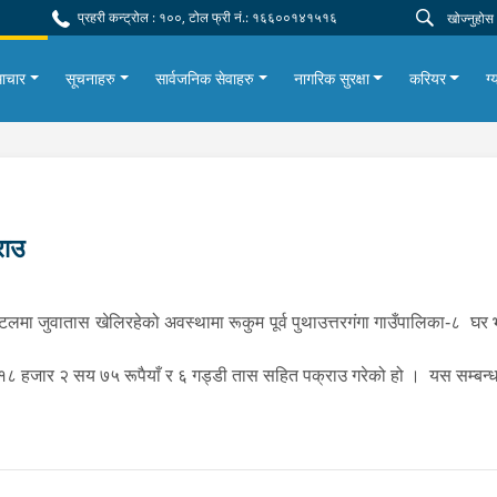
प्रहरी कन्ट्रोल : १००, टोल फ्री नं.: १६६००१४१५१६
ाचार
सूचनाहरु
सार्वजनिक सेवाहरु
नागरिक सुरक्षा
करियर
ग्
राउ
होटलमा जुवातास खेलिरहेको अवस्थामा रूकुम पूर्व पुथाउत्तरगंगा गाउँपालिका-८ 
८ हजार २ सय ७५ रूपैयाँ र ६ गड्डी तास सहित पक्राउ गरेको हो । यस सम्बन्ध