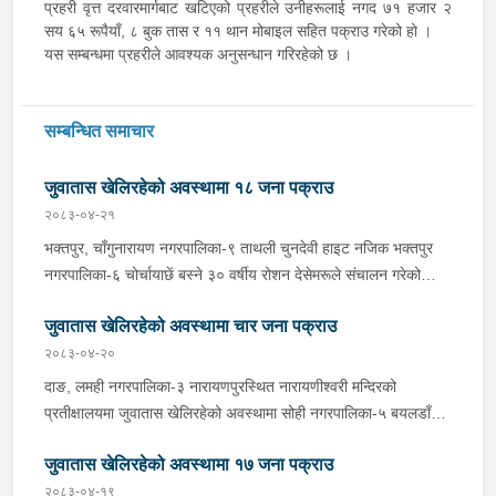
प्रहरी वृत्त दरवारमार्गबाट खटिएको प्रहरीले उनीहरूलाई नगद ७१ हजार २
सय ६५ रूपैयाँ, ८ बुक तास र ११ थान मोबाइल सहित पक्राउ गरेको हो ।
यस सम्बन्धमा प्रहरीले आवश्यक अनुसन्धान गरिरहेको छ ।
सम्बन्धित समाचार
जुवातास खेलिरहेको अवस्थामा १८ जना पक्राउ
२०८३-०४-२१
भक्तपुर, चाँगुनारायण नगरपालिका-९ ताथली चुनदेवी हाइट नजिक भक्तपुर
नगरपालिका-६ चोर्चायाछें बस्ने ३० वर्षीय रोशन देसेमरूले संचालन गरेको
आरती खाजाघरमा जुवातास खेलिरहेको अवस्थामा रोशन समेत ७ जनालाई गए
जुवातास खेलिरहेको अवस्थामा चार जना पक्राउ
राति प्रहरीले पक्राउ गरेको छ । अस्थायी प्रहरी पोष्ट ताथलीबाट खटिएको
प्रहरीले उनीहरूलाई नगद १८ हजार ५ सय ५५ रूपैयाँ र ३ बुक तास सहित
२०८३-०४-२०
पक्राउ गरेको हो । रूपन्देही, बुटवल उपमहानगरपालिका-११ देवीनगर
दाङ, लमही नगरपालिका-३ नारायणपुरस्थित नारायणीश्वरी मन्दिरको
रंगशाला शिवपथस्थित ६१ वर्षीय धुर्व श्रेष्ठले संचालन गरेको खाजा घरमा
प्रतीक्षालयमा जुवातास खेलिरहेको अवस्थामा सोही नगरपालिका-५ बयलडाँडा
जुवातास खेलिरहेको अवस्थामा धुर्व समेत ११ जनालाई बुधबार साँझ प्रहरीले
बस्ने २६ वर्षीय रामकृष्ण चौधरी समेत ४ जनालाई मंगलबार साँझ प्रहरीले
पक्राउ गरेको छ । वडा प्रहरी कार्यालय बुटवलबाट खटिएको प्रहरीले
जुवातास खेलिरहेको अवस्थामा १७ जना पक्राउ
पक्राउ गरेको छ । अस्थायी प्रहरी पोष्ट नर्तीबाट खटिएको प्रहरीले
उनीहरूलाई नगद ६१ हजार ८ सय ५ रूपैयाँ र ९ बुक तास सहित पक्राउ
उनीहरूलाई नगद ८९ हजार २३ रूपैयाँ सहित पक्राउ गरेको हो । यस
२०८३-०४-१९