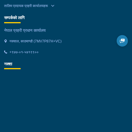
तालिम प्रदायक प्रहरी कार्यालयहरू
सम्पर्कको लागि
नेपाल प्रहरी प्रधान कार्यालय
नक्साल, काठमाण्डौ (7MV7P87H+VC)
+९७७-०१-५७१९९००
नक्शा