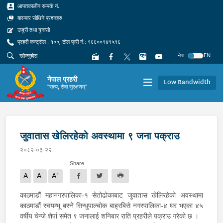
आपतकालीन सम्पर्क नं.
बारम्बार सोधिने प्रश्नहरु
उजुरी तथा गुनासो
प्रहरी कन्ट्रोल : १००, टोल फ्री नं.: १६६००१४१५१६
नेपा
EN
नेपाल प्रहरी
Low Bandwidth
"सत्य, सेवा सुरक्षणम्"
जुवातास खेलिरहेको अवस्थामा ९ जना पक्राउ
२०८२-०३-२२
Share
-
+
A
A
A
काठमाडौं महानगरपालिका-१ सेतोढोकाबाट जुवातास खेलिरहेको अवस्थामा
काठमाडौं स्वयम्भू बस्ने सिन्धुपाल्चोक बाह्रबिसे नगरपालिका-४ घर भएका ४५
वर्षीय चेन्जे शेर्पा समेत ९ जनालाई शनिबार राति प्रहरीले पक्राउ गरेको छ ।