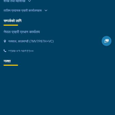
शाखा तथा महाशाखा
तालिम प्रदायक प्रहरी कार्यालयहरू
सम्पर्कको लागि
नेपाल प्रहरी प्रधान कार्यालय
नक्साल, काठमाण्डौ (7MV7P87H+VC)
+९७७-०१-५७१९९००
नक्शा