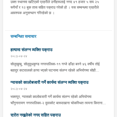
उक्त स्थानमा खटिएको प्रहरीले उनीहरूलाई नगद ४१ हजार ५ सय २५
रूपैयाँ र १२ बुक तास सहित पक्राउ गरेको हो । यस सम्बन्धमा प्रहरीले
आवश्यक अनुसन्धान गरिरहेको छ ।
सम्बन्धित समाचार
हत्यामा संलग्न व्यक्ति पक्राउ
२०८३-०४-२४
सोलुखुम्बु, सोलुदुधकुण्ड नगरपालिका-११ गन्जे डाँडा बस्ने ४६ वर्षीय तोई
बहादुर कटवालको हत्या भएको घटनामा संलग्न रहेको अभियोगमा सोही
नगरपालिका-११ राम्पा बस्ने १९ वर्षीय रोशन भन्ने भुवन सिंह कार्कीलाई
ग्यासको कालोबजारी गर्ने कार्यमा संलग्न व्यक्ति पक्राउ
आइतबार बिहान प्रहरीले पक्राउ गरेको छ । तोई बहादुर आफ्नै घरमा शनिबार
बिहान मृत अवस्थामा फेला परेको घटनाको अनुसन्धानको क्रममा जिल्ला
२०८३-०४-२४
प्रहरी कार्यालय सोलुखुम्बु समेतबाट खटिएको प्रहरीले भुवन सिंहलाई पक्राउ
भक्तपुर, ग्यासको कालोबजारी गर्ने कार्यमा संलग्न रहेको अभियोगमा
गरेको हो । अनुसन्धानको क्रममा भुवन सिंहले आपसी वादविवादको क्रममा
चाँगुनारायण नगरपालिका-‍२ दुवाकोट बारूदखाना चोकस्थित त्वयना किराना
चक्कु प्रहार गरी तोई बहादुरको हत्या गरेको खुल्न आएको छ । यस सम्बन्धमा
पसल संचालन गरी बस्ने ५७ वर्षीय तुलसीराम त्वयनालाई शनिबार प्रहरीले
प्रहरीले आवश्यक अनुसन्धान गरिरहेको छ ।
स्रोत नखुलेको नगद सहित पक्राउ
पक्राउ गरेको छ । तुलसीरामले उपभोक्ताहरूलाई एलपी ग्यास प्रति