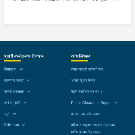
अच्चुत्तम प्रसाद रिसाललाई शुक्रबार प्रहरीले पक्राउ गरेको छ । जिल्ला
अदालत महोत्तरीबाट २०८३ वैशाख २१ गते उक्त मुद्दामा पक्राउ अनुमति
प्राप्त भई फरार रहेका उनलाई काठमाडौं उपत्यका अपराध अनुसन्धान
कार्यालय टेकुबाट खटिएको प्रहरीले चन्द्रागिरी नगरपालिका-५ हाईविजन
क्लोनीबाट पक्राउ गरेको हो । उनलाई आवश्यक अनुसन्धान तथा कारबाहीको
लागि इलाका प्रहरी कार्यालय बर्दिबास महोत्तरी पठाइएको छ ।
प्रहरी कार्यालयका लिंकहरू
अन्य लिंकहरु
विभागहरू
नेपाल प्रहरी श्रीमती संघ
उपत्यका प्रहरी
आसरा सुधार केन्द्र
प्रहरी अस्पताल
मेट्रो ट्राफिक एफ.एम. ९५.५
प्रदेश प्रहरी
Police Clearance Report
व्यूरो
हराएका बालबालिकाहरू
निर्देशनालय
पहिचान नखुलेका शवहरू र हराएका
मानिसहरुको विवरणहरु