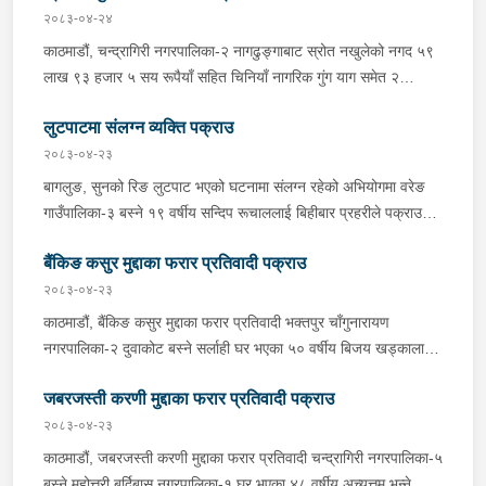
सिलिण्डर ७ हजार रूपैयाँको दरले विक्री वितरण गरेको भन्ने खबर प्राप्त
२०८३-०४-२४
हुनासाथ जिल्ला प्रहरी परिसर भक्तपुरबाट खटिएको प्रहरीले उनलाई पक्राउ
काठमाडौं, चन्द्रागिरी नगरपालिका-२ नागढुङ्गाबाट स्रोत नखुलेको नगद ५९
गरेको हो ।यस सम्बन्धमा प्रहरीले आवश्यक अनुसन्धान गरिरहेको छ ।
लाख ९३ हजार ५ सय रूपैयाँ सहित चिनियाँ नागरिक गुंग याग समेत २
जनालाई शनिबार साँझ प्रहरीले पक्राउ गरेको छ । प्रहरी प्रभाग
लुटपाटमा संलग्न व्यक्ति पक्राउ
नागढुङ्गाबाट खटिएको प्रहरीले सप्तरीबाट काठमाडौंतर्फ आउँदै गरेको ज.१ च
१६६४ नम्बरको स्कारपियोलाई जाँच गर्दा उक्त नगद फेला पारी स्कारपियोमा
२०८३-०४-२३
सवार उनीहरूलाई पक्राउ गरेको हो । यस सम्बन्धमा प्रहरीले आवश्यक
बागलुङ, सुनको रिङ लुटपाट भएको घटनामा संलग्न रहेको अभियोगमा वरेङ
अनुसन्धान गरिरहेको छ ।
गाउँपालिका-३ बस्ने १९ वर्षीय सन्दिप रूचाललाई बिहीबार प्रहरीले पक्राउ
गरेको छ । सन्दिपले वरेङ गाउँपालिका-३ बाटाकाचौर मजुवामा पीडितलाई डर,
बैंकिङ कसुर मुद्दाका फरार प्रतिवादी पक्राउ
धाक धम्की दिई सुनको रिङ लुटेको भन्ने खबर प्राप्त हुनासाथ इलाका प्रहरी
कार्यालय वरेङबाट खटिएको प्रहरीले उनलाई पक्राउ गरेको हो । उनी उपर
२०८३-०४-२३
जिल्ला अदालत बागलुङबाट ५ दिन म्याद थप अनुमति लिई यस सम्बन्धमा
काठमाडौं, बैंकिङ कसुर मुद्दाका फरार प्रतिवादी भक्तपुर चाँगुनारायण
प्रहरीले आवश्यक अनुसन्धान गरिरहेको छ ।
नगरपालिका-२ दुवाकोट बस्ने सर्लाही घर भएका ५० वर्षीय बिजय खड्कालाई
बिहीबार प्रहरीले पक्राउ गरेको छ । जिल्ला अदालत सर्लाहीबाट उक्त मुद्दामा
जबरजस्ती करणी मुद्दाका फरार प्रतिवादी पक्राउ
पक्राउ पुर्जी जारी भई फरार रहेका उनलाई काठमाडौं उपत्यका अपराध
अनुसन्धान कार्यालय टेकुबाट खटिएको प्रहरीले भक्तपुर चाँगुनारायण
२०८३-०४-२३
नगरपालिका-२ दुवाकोटबाट पक्राउ गरेको हो । उनलाई आवश्यक अनुसन्धान
काठमाडौं, जबरजस्ती करणी मुद्दाका फरार प्रतिवादी चन्द्रागिरी नगरपालिका-५
तथा कारबाहीको लागि इलाका प्रहरी कार्यालय हरिवन सर्लाही पठाइएको छ ।
बस्ने महोत्तरी बर्दिबास नगरपालिका-१ घर भएका ४८ वर्षीय अच्युत्तम भन्ने