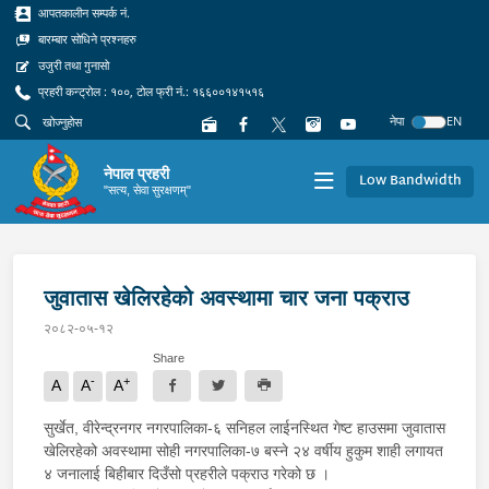
आपतकालीन सम्पर्क नं.
बारम्बार सोधिने प्रश्नहरु
उजुरी तथा गुनासो
प्रहरी कन्ट्रोल : १००, टोल फ्री नं.: १६६००१४१५१६
नेपा
EN
नेपाल प्रहरी
Low Bandwidth
"सत्य, सेवा सुरक्षणम्"
जुवातास खेलिरहेको अवस्थामा चार जना पक्राउ
२०८२-०५-१२
Share
-
+
A
A
A
सुर्खेत, वीरेन्द्रनगर नगरपालिका-६ सनिहल लाईनस्थित गेष्ट हाउसमा जुवातास
खेलिरहेको अवस्थामा सोही नगरपालिका-७ बस्ने २४ वर्षीय हुकुम शाही लगायत
४ जनालाई बिहीबार दिउँसो प्रहरीले पक्राउ गरेको छ ।