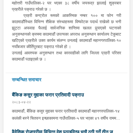
महोत्तरी गाउँपालिका-२ घर भएका ३८ वर्षीय जयरूद्र झालाई शुक्रबार
प्रहरीले पक्राउ गरेको छ ।
प्रहरी कन्ट्रोल रूमको आकस्मिक नम्बर १०० मा फोन गरी
काठमाडौंस्थित विभिन्न शैक्षिक संस्थाहरूमा विष्फोटक पदार्थ राखेको छ भनी
झुट्टा अफवाह फैलाई सार्वजनिक शान्तिमा खलल पुर्‍याएको घटनाको
अनुसन्धानको क्रममा काठमाडौं उपत्यका अपराध अनुसन्धान कार्यालय टेकुबाट
खटिएको प्रहरीले उक्त कार्यम संलग्न उनलाई काठमाडौं महानगरपालिका-१०
नयाँबजार कीर्तिपुरबाट पक्राउ गरेको हो ।
उनलाई आवश्यक अनुसन्धान तथा कारवाहीको लागि जिल्ला प्रहरी परिसर
काठमाडौं पठाइएको छ ।
सम्बन्धित समाचार
बैंकिङ कसुर मुद्दाका फरार प्रतिवादी पक्राउ
२०८३-०४-२२
काठमाडौं, बैंकिङ कसुर मुद्दाका फरार प्रतिवादी काठमाडौं महानगरपालिका-१४
कलंकी बस्ने चितवन इच्छाकामना गाउँपालिका-५ घर भएका ४१ वर्षीय राममणी
त्रिपाठीलाई बुधबार प्रहरीले पक्राउ गरेको छ । जिल्ला अदालत
वैदेशिक रोजगारीमा विभिन्न देश पठाइदिन्छु भन्दै ठगी गर्ने तीन जना
काठमाडौंको २०८२ असार १० गतेको फैसला उक्त मुद्दामा ७३ हजार ३ सय