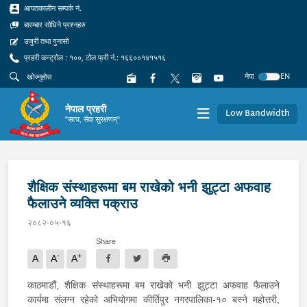
आपतकालीन सम्पर्क नं.
बारम्बार सोधिने प्रश्नहरु
उजुरी तथा गुनासो
प्रहरी कन्ट्रोल : १००, टोल फ्री नं.: १६६००१४१५१६
नेपा
EN
नेपाल प्रहरी
Low Bandwidth
"सत्य, सेवा सुरक्षणम्"
शैक्षिक संस्थाहरूमा बम राखेको भनी झुट्टा अफवाह
फैलाउने व्यक्ति पक्राउ
२०८२-०५-१६
Share
-
+
A
A
A
काठमाडौं, शैक्षिक संस्थाहरूमा बम राखेको भनी झुट्टा अफवाह फैलाउने
कार्यमा संलग्न रहेको अभियोगमा कीर्तिपुर नगरपालिका-१० बस्ने महोत्तरी,