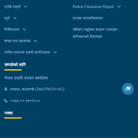
प्रदेश प्रहरी
Police Clearance Report
व्यूरो
हराएका बालबालिकाहरू
निर्देशनालय
पहिचान नखुलेका शवहरू र हराएका
मानिसहरुको विवरणहरु
शाखा तथा महाशाखा
तालिम प्रदायक प्रहरी कार्यालयहरू
सम्पर्कको लागि
नेपाल प्रहरी प्रधान कार्यालय
नक्साल, काठमाण्डौ (7MV7P87H+VC)
+९७७-०१-५७१९९००
नक्शा