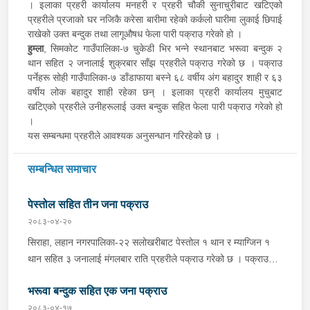
। इलाका प्रहरी कार्यालय मनहरी र प्रहरी चौकी सुनाचुरीबाट खटिएको
प्रहरीले प्रजाको घर नजिकै करेसा बारीमा रहेको कर्कलो घारीमा लुकाई छिपाई
राखेको उक्त बन्दुक तथा लागूऔषध फेला पारी पक्राउ गरेको हो ।
हुम्ला
, सिमकोट गाउँपालिका-७ चुकेडी भिर भन्ने स्थानबाट भरूवा बन्दुक २
थान सहित २ जनालाई शुक्रबार साँझ प्रहरीले पक्राउ गरेको छ । पक्राउ
पर्नेहरू सोही गाउँपालिका-७ डाँडाफाया बस्ने ६८ वर्षीय अंग बहादुर शाही र ६३
वर्षीय लोक बहादुर शाही रहेका छन् । इलाका प्रहरी कार्यालय मुचुबाट
खटिएको प्रहरीले उनीहरूलाई उक्त बन्दुक सहित फेला पारी पक्राउ गरेको हो
।
यस सम्बन्धमा प्रहरीले आवश्यक अनुसन्धान गरिरहेको छ ।
सम्बन्धित समाचार
पेस्तोल सहित तीन जना पक्राउ
२०८३-०४-२०
सिराहा, लहान नगरपालिका-२२ सलोखरीबाट पेस्तोल १ थान र म्याग्जिन १
थान सहित ३ जनालाई मंगलबार राति प्रहरीले पक्राउ गरेको छ । पक्राउ
पर्नेहरूमा सोही ठाउँ बस्ने २० वर्षीय सबरजीत दास, २० वर्षीय गुरूदेव दास र
भरूवा बन्दुक सहित एक जना पक्राउ
१९ वर्षीय संजय दास रहेका छन् । प्रहरी चौकी सितापुरबाट खटिएको
प्रहरीले उनीहरूलाई उक्त पेस्तोल सहित फेला पारी पक्राउ गरेको हो । यस
२०८३-०४-१७