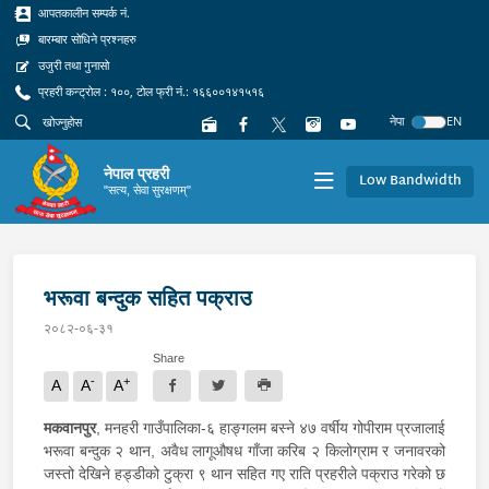
आपतकालीन सम्पर्क नं.
बारम्बार सोधिने प्रश्नहरु
उजुरी तथा गुनासो
प्रहरी कन्ट्रोल : १००, टोल फ्री नं.: १६६००१४१५१६
नेपा
EN
नेपाल प्रहरी
Low Bandwidth
"सत्य, सेवा सुरक्षणम्"
भरूवा बन्दुक सहित पक्राउ
२०८२-०६-३१
Share
-
+
A
A
A
मकवानपुर
, मनहरी गाउँपालिका-६ हाङ्गलम बस्ने ४७ वर्षीय गोपीराम प्रजालाई
भरूवा बन्दुक २ थान, अवैध लागूऔषध गाँजा करिब २ किलोग्राम र जनावरको
जस्तो देखिने हड्डीको टुक्रा ९ थान सहित गए राति प्रहरीले पक्राउ गरेको छ