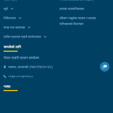
व्यूरो
हराएका बालबालिकाहरू
निर्देशनालय
पहिचान नखुलेका शवहरू र हराएका
मानिसहरुको विवरणहरु
शाखा तथा महाशाखा
तालिम प्रदायक प्रहरी कार्यालयहरू
सम्पर्कको लागि
नेपाल प्रहरी प्रधान कार्यालय
नक्साल, काठमाण्डौ (7MV7P87H+VC)
+९७७-०१-५७१९९००
नक्शा