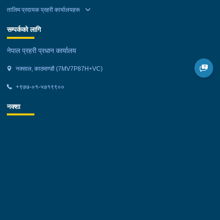
तालिम प्रदायक प्रहरी कार्यालयहरू
सम्पर्कको लागि
नेपाल प्रहरी प्रधान कार्यालय
नक्साल, काठमाण्डौ (7MV7P87H+VC)
+९७७-०१-५७१९९००
नक्शा