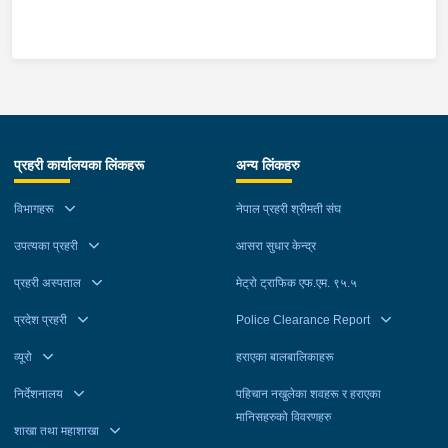
पक्राउ गरेको छ ।ज्ञान बहादुरले ती महिलालाई जबरजस्ती करणी गरेको भन्ने
उजुरीको आधारमा इलाका प्रहरी कार्यालय बुधबारेबाट खटिएको प्रहरीले
उनलाई पक्राउ गरेको हो ।यस सम्बन्धमा प्रहरीले आवश्यक अनुसन्धान
गरिरहेको छ ।
प्रहरी कार्यालयका लिंकहरू
अन्य लिंकहरु
विभागहरू
नेपाल प्रहरी श्रीमती संघ
उपत्यका प्रहरी
आसरा सुधार केन्द्र
प्रहरी अस्पताल
मेट्रो ट्राफिक एफ.एम. ९५.५
प्रदेश प्रहरी
Police Clearance Report
व्यूरो
हराएका बालबालिकाहरू
निर्देशनालय
पहिचान नखुलेका शवहरू र हराएका
मानिसहरुको विवरणहरु
शाखा तथा महाशाखा