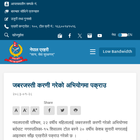
आपतकालीन सम्पर्क नं.
बारम्बार सोधिने प्रश्नहरु
उजुरी तथा गुनासो
प्रहरी कन्ट्रोल : १००, टोल फ्री नं.: १६६००१४१५१६
नेपा
EN
नेपाल प्रहरी
Low Bandwidth
"सत्य, सेवा सुरक्षणम्"
जबरजस्ती करणी गरेको अभियोगमा पक्राउ
२०८३-०१-२८
Share
-
+
A
A
A
नवलपरासी पश्चिम, २२ वर्षीय महिलालाई जबरजस्ती करणी गरेको अभियोगमा
बर्दघाट नगरपालिका-१५ शिवालय टोल बस्ने २० वर्षीय केशब सुनारी मगरलाई
आइतबार साँझ प्रहरीले पक्राउ गरेको छ ।