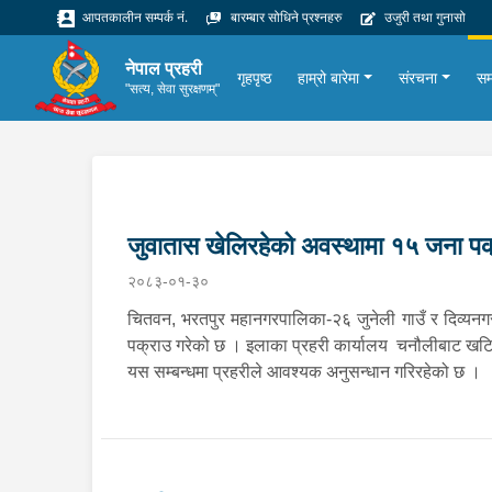
आपतकालीन सम्पर्क नं.
बारम्बार सोधिने प्रश्नहरु
उजुरी तथा गुनासो
नेपाल प्रहरी
गृहपृष्ठ
हाम्रो बारेमा
संरचना
सम
"सत्य, सेवा सुरक्षणम्"
जुवातास खेलिरहेको अवस्थामा १५ जना पक
२०८३-०१-३०
चितवन, भरतपुर महानगरपालिका-२६ जुनेली गाउँ र दिव्यनगर
पक्राउ गरेको छ । इलाका प्रहरी कार्यालय चनौलीबाट खटि
यस सम्बन्धमा प्रहरीले आवश्‍यक अनुसन्धान गरिरहेको छ ।