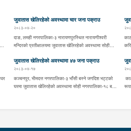
जुवातास खेलिरहेको अवस्थामा चार जना पक्राउ
जुव
२०८३-०४-२०
२०८
दाङ, लमही नगरपालिका-३ नारायणपुरस्थित नारायणीश्वरी
काठ
शन
मन्दिरको प्रतीक्षालयमा जुवातास खेलिरहेको अवस्थामा सोही
करि
ेको
नगरपालिका-५ बयलडाँडा बस्ने २६ वर्षीय रामकृष्ण चौधरी समेत
बहा
जुवातास खेलिरहेको अवस्थामा ४७ जना पक्राउ
जुव
४ जनालाई मंगलबार साँझ प्रहरीले पक्राउ गरेको छ । अस्थायी
बहा
२०८३-०४-१७
२०८
ले
प्रहरी पोष्ट नर्तीबाट खटिएको प्रहरीले उनीहरूलाई नगद ८९
छ ।
हजार २३ रूपैयाँ सहित पक्राउ गरेको हो । यस सम्बन्धमा
नगद
 घर
कञ्चनपुर, भीमदत्त नगरपालिका-३ भाँसी बस्ने जगदिश भट्टको
काठ
प्रहरीले आवश्यक अनुसन्धान गरिरहेको छ ।
हो 
घरमा जुवातास खेलिरहेको अवस्थामा सोही नगरपालिका-१८ बस्ने
रूप
राम
७
४० वर्षीय सुरेश चन्द समेत ८ जनालाई शनिबार साँझ प्रहरीले
९ ज
समे
पक्राउ गरेको छ । जिल्ला प्रहरी कार्यालय कञ्चनपुरबाट
थान
जिल
गद
खटिएको प्रहरीले उनीहरूलाई नगद १ लाख ६१ हजार ९ सय ४०
सय 
नगद
को
रूपैयाँ र ४ बुक तास सहित पक्राउ गरेको हो । ललितपुर,
मेल
ँ र
गरे
 छ ।
ललितपुर महानगरपालिका-१४ नखिपोट बस्ने बागलुङ घर भएका
५५ 