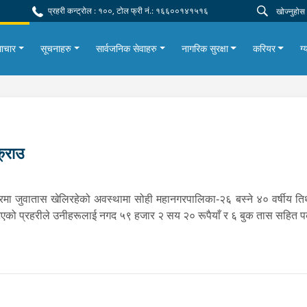
प्रहरी कन्ट्रोल : १००, टोल फ्री नं.: १६६००१४१५१६
ाचार
सूचनाहरु
सार्वजनिक सेवाहरु
नागरिक सुरक्षा
करियर
ग्
्राउ
मा जुवातास खेलिरहेको अवस्थामा सोही महानगरपालिका-२६ बस्ने ४० वर्षीय तिर
एको प्रहरीले उनीहरूलाई नगद ५९ हजार २ सय २० रूपैयाँ र ६ बुक तास सहित प