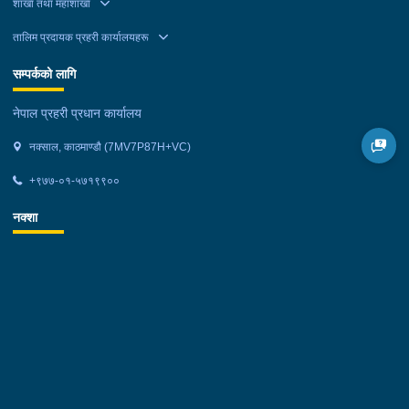
शाखा तथा महाशाखा
तालिम प्रदायक प्रहरी कार्यालयहरू
सम्पर्कको लागि
नेपाल प्रहरी प्रधान कार्यालय
नक्साल, काठमाण्डौ (7MV7P87H+VC)
+९७७-०१-५७१९९००
नक्शा