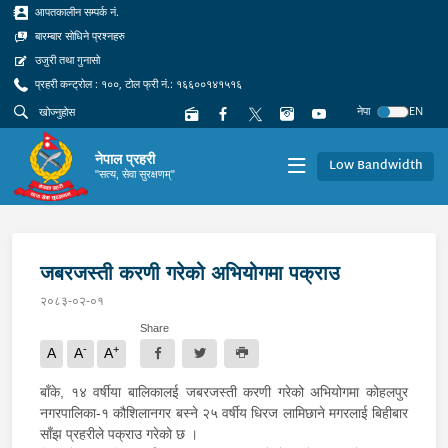
आपतकालीन सम्पर्क नं.
बारम्बार सोधिने प्रश्नहरु
उजुरी तथा गुनासो
प्रहरी कन्ट्रोल : १००, टोल फ्री नं.: १६६००१४१५१६
नेपा
EN
नेपाल प्रहरी
Low Bandwidth
"सत्य, सेवा सुरक्षणम्"
जबरजस्ती करणी गरेको अभियोगमा पक्राउ
२०८३-०२-०१
Share
-
+
A
A
A
बाँके, १४ वर्षीया बालिकालई जबरजस्ती करणी गरेको अभियोगमा कोहलपुर
नगरपालिका-१ कौशिलानगर बस्ने २५ वर्षीय धिरज लामिछाने मगरलाई बिहीबार
साँझ प्रहरीले पक्राउ गरेको छ ।