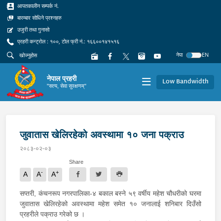
आपतकालीन सम्पर्क नं.
बारम्बार सोधिने प्रश्नहरु
उजुरी तथा गुनासो
प्रहरी कन्ट्रोल : १००, टोल फ्री नं.: १६६००१४१५१६
नेपा
EN
नेपाल प्रहरी
Low Bandwidth
"सत्य, सेवा सुरक्षणम्"
जुवातास खेलिरहेको अवस्थामा १० जना पक्राउ
२०८३-०२-०३
Share
-
+
A
A
A
सप्तरी, कंचनरूप नगरपालिका-४ बकाल बस्ने ५९ वर्षीय महेश चौधरीको घरमा
जुवातास खेलिरहेको अवस्थामा महेश समेत १० जनालाई शनिबार दिउँसो
प्रहरीले पक्राउ गरेको छ ।