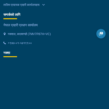
तालिम प्रदायक प्रहरी कार्यालयहरू
सम्पर्कको लागि
नेपाल प्रहरी प्रधान कार्यालय
नक्साल, काठमाण्डौ (7MV7P87H+VC)
+९७७-०१-५७१९९००
नक्शा