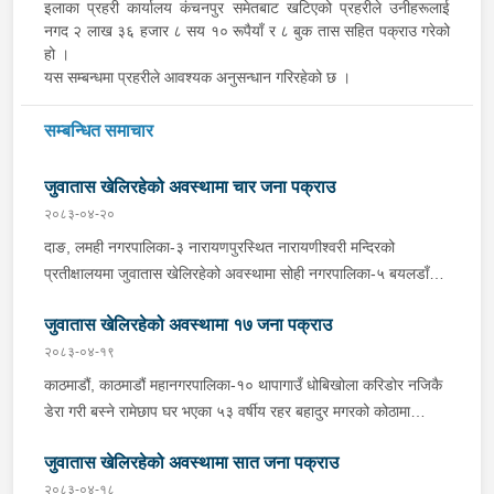
इलाका प्रहरी कार्यालय कंचनपुर समेतबाट खटिएको प्रहरीले उनीहरूलाई
नगद २ लाख ३६ हजार ८ सय १० रूपैयाँ र ८ बुक तास सहित पक्राउ गरेको
हो ।
यस सम्बन्धमा प्रहरीले आवश्यक अनुसन्धान गरिरहेको छ ।
सम्बन्धित समाचार
जुवातास खेलिरहेको अवस्थामा चार जना पक्राउ
२०८३-०४-२०
दाङ, लमही नगरपालिका-३ नारायणपुरस्थित नारायणीश्वरी मन्दिरको
प्रतीक्षालयमा जुवातास खेलिरहेको अवस्थामा सोही नगरपालिका-५ बयलडाँडा
बस्ने २६ वर्षीय रामकृष्ण चौधरी समेत ४ जनालाई मंगलबार साँझ प्रहरीले
जुवातास खेलिरहेको अवस्थामा १७ जना पक्राउ
पक्राउ गरेको छ । अस्थायी प्रहरी पोष्ट नर्तीबाट खटिएको प्रहरीले
उनीहरूलाई नगद ८९ हजार २३ रूपैयाँ सहित पक्राउ गरेको हो । यस
२०८३-०४-१९
सम्बन्धमा प्रहरीले आवश्यक अनुसन्धान गरिरहेको छ ।
काठमाडौं, काठमाडौं महानगरपालिका-१० थापागाउँ धोबिखोला करिडोर नजिकै
डेरा गरी बस्ने रामेछाप घर भएका ५३ वर्षीय रहर बहादुर मगरको कोठामा
जुवातास खेलिरहेको अवस्थामा रहर बहादुर समेत ९ जनालाई सोमबार दिउँसो
जुवातास खेलिरहेको अवस्थामा सात जना पक्राउ
प्रहरीले पक्राउ गरेको छ । प्रहरी वृत्त नयाँबानेश्वरबाट खटिएको प्रहरीले
उनीहरूलाई नगद २ लाख २३ हजार रूपैयाँ र २ बुक तास सहित पक्राउ गरेको
२०८३-०४-१८