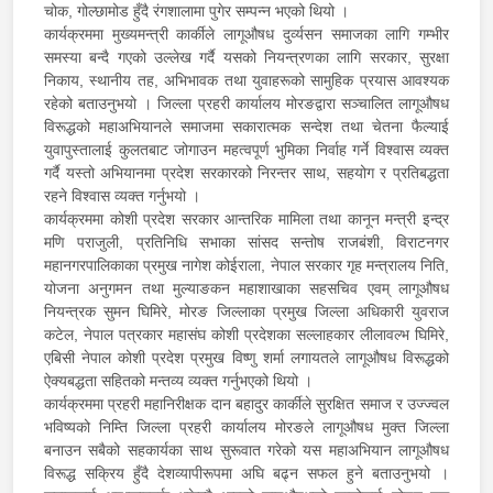
चोक, गोल्छामोड हुँदै रंगशालामा पुगेर सम्पन्न भएको थियो ।
कार्यक्रममा मुख्यमन्त्री कार्कीले लागूऔषध दुर्व्यसन समाजका लागि गम्भीर
समस्या बन्दै गएको उल्लेख गर्दै यसको नियन्त्रणका लागि सरकार, सुरक्षा
निकाय, स्थानीय तह, अभिभावक तथा युवाहरूको सामुहिक प्रयास आवश्यक
रहेको बताउनुभयो । जिल्ला प्रहरी कार्यालय मोरङद्वारा सञ्चालित लागूऔषध
विरूद्धको महाअभियानले समाजमा सकारात्मक सन्देश तथा चेतना फैल्याई
युवापुस्तालाई कुलतबाट जोगाउन महत्वपूर्ण भुमिका निर्वाह गर्ने विश्वास व्यक्त
गर्दै यस्तो अभियानमा प्रदेश सरकारको निरन्तर साथ, सहयोग र प्रतिबद्धता
रहने विश्वास व्यक्त गर्नुभयो ।
कार्यक्रममा कोशी प्रदेश सरकार आन्तरिक मामिला तथा कानून मन्त्री इन्द्र
मणि पराजुली, प्रतिनिधि सभाका सांसद सन्तोष राजबंशी, विराटनगर
महानगरपालिकाका प्रमुख नागेश कोईराला, नेपाल सरकार गृह मन्त्रालय निति,
योजना अनुगमन तथा मुल्याङकन महाशाखाका सहसचिव एवम् लागूऔषध
नियन्त्रक सुमन घिमिरे, मोरङ जिल्लाका प्रमुख जिल्ला अधिकारी युवराज
कटेल, नेपाल पत्रकार महासंघ कोशी प्रदेशका सल्लाहकार लीलावल्भ घिमिरे,
एबिसी नेपाल कोशी प्रदेश प्रमुख विष्णु शर्मा लगायतले लागूऔषध विरूद्धको
ऐक्यबद्धता सहितको मन्तव्य व्यक्त गर्नुभएको थियो ।
कार्यक्रममा प्रहरी महानिरीक्षक दान बहादुर कार्कीले सुरक्षित समाज र उज्ज्वल
भविष्यको निम्ति जिल्ला प्रहरी कार्यालय मोरङले लागूऔषध मुक्त जिल्ला
बनाउन सबैको सहकार्यका साथ सुरूवात गरेको यस महाअभियान लागूऔषध
विरूद्ध सक्रिय हुँदै देशव्यापीरूपमा अघि बढ्न सफल हुने बताउनुभयो ।