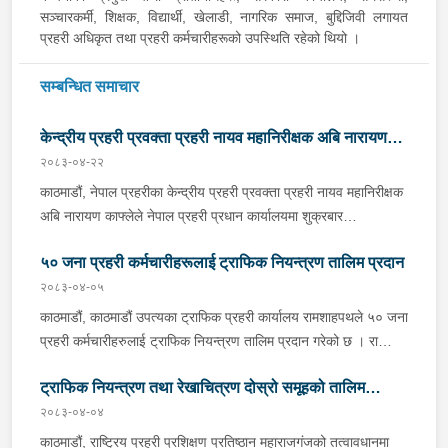
सञ्चारकर्मी, शिक्षक, विद्यार्थी, खेलाडी, नागरिक समाज, बुद्दिजिवी लगायत
प्रहरी अधिकृत तथा प्रहरी कर्मचारीहरूको उपस्थिति रहेको थियो ।
सम्बन्धित समाचार
केन्द्रीय प्रहरी प्रवक्ता प्रहरी नायव महानिरीक्षक अबि नारायण
२०८३-०४-२२
काफ्लेद्वारा सञ्चारकर्मीहरूसँग साक्षात्कार
काठमाडौं, नेपाल प्रहरीका केन्द्रीय प्रहरी प्रवक्ता प्रहरी नायव महानिरीक्षक
अबि नारायण काफ्लेले नेपाल प्रहरी प्रधान कार्यालयमा शुक्रबार
सञ्चारकर्मीहरूसँग साक्षात्कार गर्नुभएको छ । साक्षात्कारको क्रममा उहाँले
५० जना प्रहरी कर्मचारीहरूलाई ट्राफिक नियन्त्रण तालिम प्रदान
सञ्चारकर्मीहरूसँग समसामयिक विषयमा छलफल तथा अन्तरक्रिया समेत
गर्नुभयो ।कार्यक्रममा प्रहरी नायव महानिरीक्षक काफ्लेले गत आर्थिक वर्ष
२०८३-०४-०५
२०८२ साउन १ गतेदेखि २०८३ असार मसान्तसम्मको एक वर्षको अवधिमा
काठमाडौं, काठमाडौं उपत्यका ट्राफिक प्रहरी कार्यालय रामशाहपथले ५० जना
नेपाल प्रहरीबाट सम्पादित प्रमुख कार्य तथा उपलब्धिहरू सम्बन्धी
प्रहरी कर्मचारीहरुलाई ट्राफिक नियन्त्रण तालिम प्रदान गरेको छ । राष्ट्रिय
प्रस्तुतीकरण गर्नुभयो । सो क्रममा उहाँले मानवस्रोत तथा अन्य स्रोत
प्रहरी प्रशिक्षण प्रतिष्ठान महाराजगंजको तत्वावधानमा सो कार्यालयमा
व्यवस्थापनतर्फ प्रहरी जनशक्ति अन्तर्गत कुल दरबन्दी, कार्यरत संख्या र
ट्राफिक नियन्त्रण तथा रेखाचित्रण दोस्रो समूहको तालिम
संचालित ट्राफिक नियन्त्रण तालिम १५६औं समूह अन्तर्गत उनीहरूलाई उक्त
दर्जागत संख्या बारे जानकारी दिनुभयो । प्रहरीको इकाईगत संख्या, अन्य
तालिम प्रदान गरिएको हो । काठमाडौं उपत्यका ट्राफिक प्रहरी कार्यालय
२०८३-०४-०४
सञ्चालन
निकायको समन्वयमा परिचालित प्रहरी इकाईहरू, नेपाल प्रहरीको भौतिक
रामशाहपथमा मंगलबार आयोजित तालिम समापन कार्यक्रममा सोही कार्यालयका
काठमाडौं, राष्ट्रिय प्रहरी प्रशिक्षण प्रतिष्ठान महाराजगंजको तत्वावधानमा