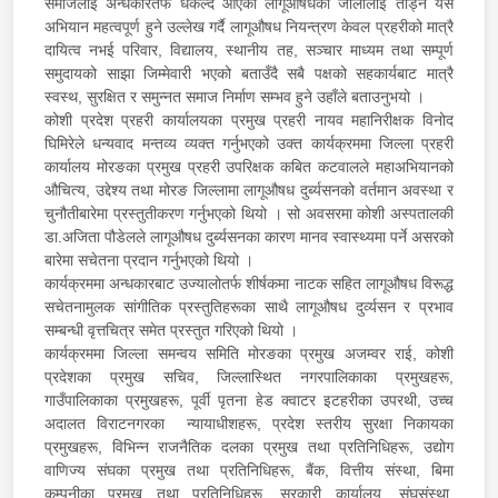
समाजलाई अन्धकारतर्फ धकेल्दै आएको लागूऔषधको जालोलाई तोड्न यस
अभियान महत्वपूर्ण हुने उल्लेख गर्दै लागूऔषध नियन्त्रण केवल प्रहरीको मात्रै
दायित्व नभई परिवार, विद्यालय, स्थानीय तह, सञ्चार माध्यम तथा सम्पूर्ण
समुदायको साझा जिम्मेवारी भएको बताउँदै सबै पक्षको सहकार्यबाट मात्रै
स्वस्थ, सुरक्षित र समुन्नत समाज निर्माण सम्भव हुने उहाँले बताउनुभयो ।
कोशी प्रदेश प्रहरी कार्यालयका प्रमुख प्रहरी नायव महानिरीक्षक विनोद
घिमिरेले धन्यवाद मन्तव्य व्यक्त गर्नुभएको उक्त कार्यक्रममा जिल्ला प्रहरी
कार्यालय मोरङका प्रमुख प्रहरी उपरिक्षक कबित कटवालले महाअभियानको
औचित्य, उद्देश्य तथा मोरङ जिल्लामा लागूऔषध दुर्ब्यसनको वर्तमान अवस्था र
चुनौतीबारेमा प्रस्तुतीकरण गर्नुभएको थियो । सो अवसरमा कोशी अस्पतालकी
डा.अजिता पौडेलले लागूऔषध दुर्ब्यसनका कारण मानव स्वास्थ्यमा पर्ने असरको
बारेमा सचेतना प्रदान गर्नुभएको थियो ।
कार्यक्रममा अन्धकारबाट उज्यालोतर्फ शीर्षकमा नाटक सहित लागूऔषध विरूद्ध
सचेतनामुलक सांगीतिक प्रस्तुतिहरूका साथै लागूऔषध दुर्व्यसन र प्रभाव
सम्बन्धी वृत्तचित्र समेत प्रस्तुत गरिएको थियो ।
कार्यक्रममा जिल्ला समन्वय समिति मोरङका प्रमुख अजम्वर राई, कोशी
प्रदेशका प्रमुख सचिव, जिल्लास्थित नगरपालिकाका प्रमुखहरू,
गाउँपालिकाका प्रमुखहरू, पूर्वी पृतना हेड क्वाटर इटहरीका उपरथी, उच्च
अदालत विराटनगरका न्यायाधीशहरू, प्रदेश स्तरीय सुरक्षा निकायका
प्रमुखहरू, विभिन्न राजनैतिक दलका प्रमुख तथा प्रतिनिधिहरू, उद्योग
वाणिज्य संघका प्रमुख तथा प्रतिनिधिहरू, बैंक, वित्तीय संस्था, बिमा
कम्पनीका प्रमुख तथा प्रतिनिधिहरू, सरकारी कार्यालय, संघसंस्था,