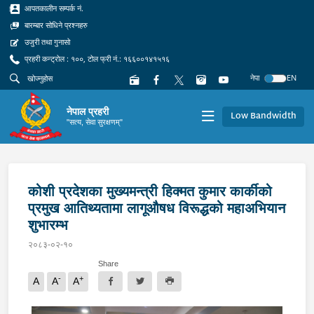
आपतकालीन सम्पर्क नं.
बारम्बार सोधिने प्रश्नहरु
उजुरी तथा गुनासो
प्रहरी कन्ट्रोल : १००, टोल फ्री नं.: १६६००१४१५१६
नेपा
EN
नेपाल प्रहरी
Low Bandwidth
"सत्य, सेवा सुरक्षणम्"
कोशी प्रदेशका मुख्यमन्त्री हिक्मत कुमार कार्कीको
प्रमुख आतिथ्यतामा लागूऔषध विरूद्धको महाअभियान
शुभारम्भ
२०८३-०२-१०
Share
-
+
A
A
A